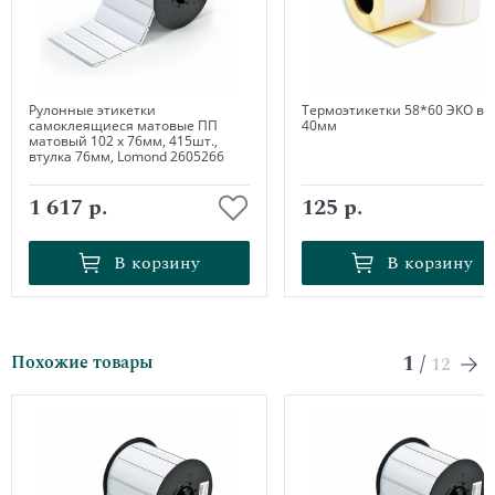
Рулонные этикетки
Термоэтикетки 58*60 ЭКО вт
самоклеящиеся матовые ПП
40мм
матовый 102 х 76мм, 415шт.,
втулка 76мм, Lomond 2605266
1 617 р.
125 р.
В корзину
В корзину
В корзину
В корзину
1
/
Похожие товары
12