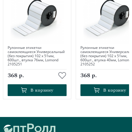
Рулонные этикетки
Рулонные этикетки
самоклеящиеся Универсальный
самоклеящиеся Универсаль
(без покрытия) 102 х 51мм,
(без покрытия) 102 х 51мм,
600шт., втулка 76мм, Lomond
600шт., втулка 40мм, Lomond
2105251
2105252
368 р.
368 р.
В корзину
В корзину
В корзину
В корзину