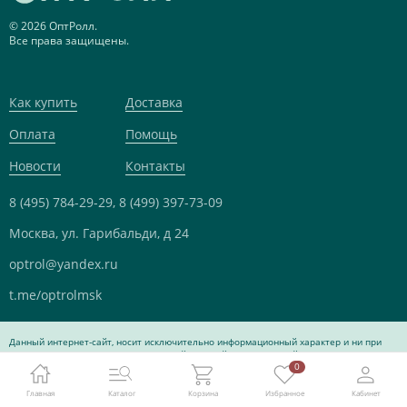
© 2026 ОптРолл.
Все права защищены.
Как купить
Доставка
Оплата
Помощь
Новости
Контакты
8 (495) 784-29-29,
8 (499) 397-73-09
Москва, ул. Гарибальди, д 24
optrol@yandex.ru
t.me/optrolmsk
Данный интернет-сайт, носит исключительно информационный характер и ни при
каких условиях не является публичной офертой, определяемой положениями Статьи
0
437 Гражданского кодекса Российской Федерации.
Главная
Каталог
Корзина
Избранное
Кабинет