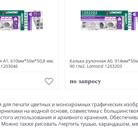
я А1, 610мм*50м*50,8 мм,
Калька рулонная А0, 914мм*50м
 1203046
90 г/м2, Lomond 1203203
В корзину
В корзину
по запросу
я для печати цветных и монохромных графических изоб
рнилами на водной основе, с
овместима с большинством
стого использования и архивного хранения. Обеспечива
. Можно также рисовать /чертить тушью, карандашом, м