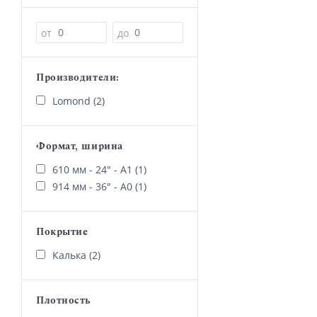
Цена
от
до
Производители:
Lomond (2)
Формат, ширина
610 мм - 24" - А1 (1)
914 мм - 36" - А0 (1)
Покрытие
Калька (2)
Плотность