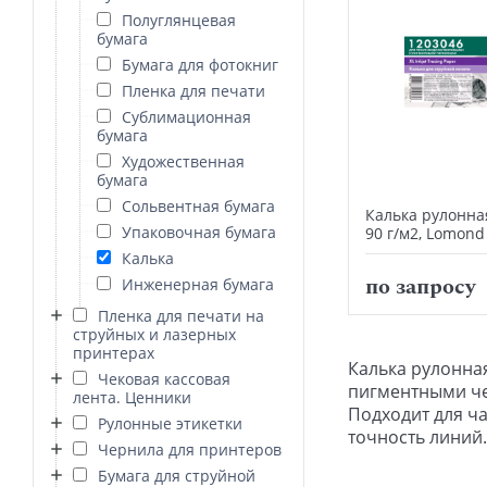
Полуглянцевая
бумага
Бумага для фотокниг
Пленка для печати
Сублимационная
бумага
Художественная
бумага
Сольвентная бумага
Калька рулонна
Упаковочная бумага
90 г/м2, Lomond
Калька
по запросу
Инженерная бумага
Пленка для печати на
струйных и лазерных
принтерах
Калька рулонна
Чековая кассовая
пигментными че
лента. Ценники
Подходит для ча
Рулонные этикетки
точность линий
Чернила для принтеров
Бумага для струйной