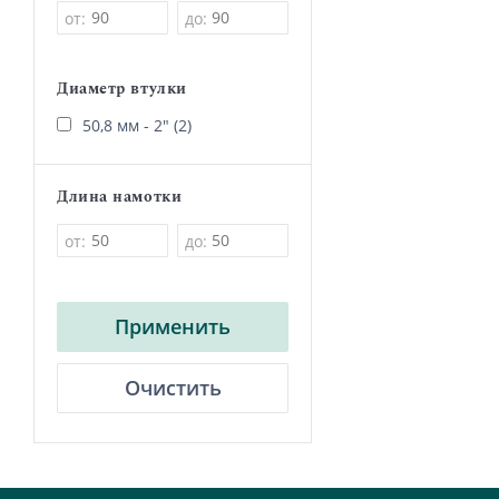
от:
до:
Диаметр втулки
50,8 мм - 2" (2)
Длина намотки
от:
до:
Применить
Очистить