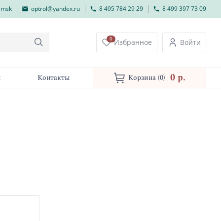
lmsk
optrol@yandex.ru
8 495 784 29 29
8 499 397 73 09
0
Избранное
Войти
0 p.
и
Контакты
Корзина
(0)