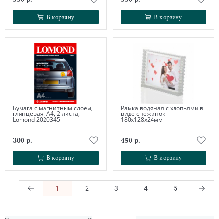
В корзину
В корзину
В корзину
В корзину
Бумага с магнитным слоем,
Рамка водяная с хлопьями в
глянцевая, А4, 2 листа,
виде снежинок
Lomond 2020345
180х128х24мм
300 р.
450 р.
В корзину
В корзину
В корзину
В корзину
1
2
3
4
5