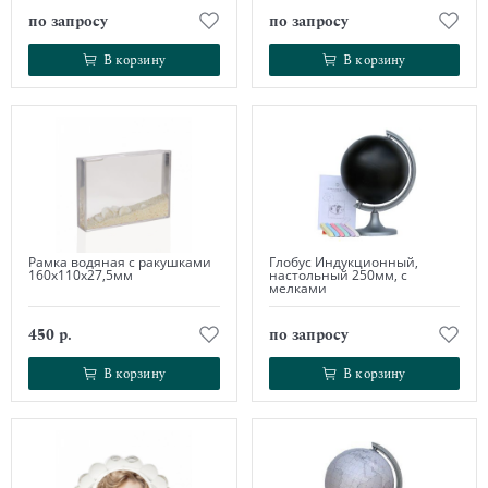
по запросу
по запросу
В корзину
В корзину
В корзину
В корзину
Рамка водяная с ракушками
Глобус Индукционный,
160х110х27,5мм
настольный 250мм, с
мелками
450 р.
по запросу
В корзину
В корзину
В корзину
В корзину