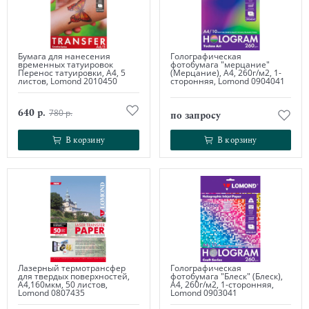
Бумага для нанесения
Голографическая
временных татуировок
фотобумага "мерцание"
Перенос татуировки, А4, 5
(Мерцание), А4, 260г/м2, 1-
листов, Lomond 2010450
сторонняя, Lomond 0904041
640 р.
780 р.
по запросу
В корзину
В корзину
В корзину
В корзину
Лазерный термотрансфер
Голографическая
для твердых поверхностей,
фотобумага "Блеск" (Блеск),
А4,160мкм, 50 листов,
А4, 260г/м2, 1-сторонняя,
Lomond 0807435
Lomond 0903041