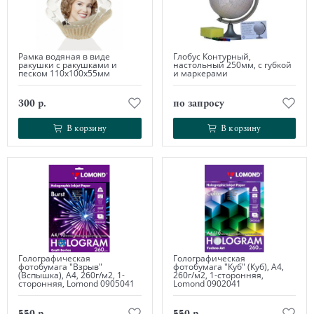
Рамка водяная в виде
Глобус Контурный,
ракушки с ракушками и
настольный 250мм, с губкой
песком 110х100х55мм
и маркерами
300 р.
по запросу
В корзину
В корзину
В корзину
В корзину
Голографическая
Голографическая
фотобумага "Взрыв"
фотобумага "Куб" (Куб), А4,
(Вспышка), А4, 260г/м2, 1-
260г/м2, 1-сторонняя,
сторонняя, Lomond 0905041
Lomond 0902041
550 р.
550 р.