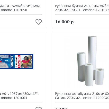
умага 152мм*60м*76мм,
Рулонная бумага А0+, 1067мм*30
 Lomond 1202050
270г/м2, Сатин, Lomond 120107
В корзину
В корзину
16 000 р.
 А0+, 1067мм*30м, 42",
Рулонная фотобумага 210мм*6
 Lomond 1201063
Сатин, 270г/м2, Lomond 120204
В корзину
В корзину