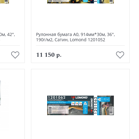
м, 42",
Рулонная бумага А0, 914мм*30м, 36",
3
190г/м2, Сатин, Lomond 1201052
В корзину
11 150 р.