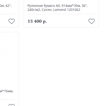
м, 42",
Рулонная бумага А0, 914мм*30м, 36",
3
240г/м2, Сатин, Lomond 1201062
В корзину
13 400 р.
0м*76мм,
0