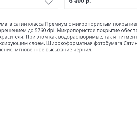
6 400 р.
умага сатин
класса Премиум с микропористым покрытие
зрешением до 5760 dpi. Микропористое покрытие обесп
красителя. При этом как водорастворимые, так и пигме
ксирующим слоем. Широкоформатная фотобумага Cатин дл
ение, мгновенное высыхание чернил.