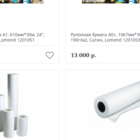
 А1, 610мм*30м, 24",
Рулонная бумага А0+, 1067мм*30
 Lomond 1201051
190г/м2, Сатин, Lomond 120105
В корзину
В корзину
13 000 р.