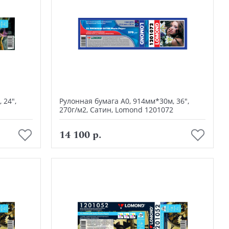
 24",
Рулонная бумага А0, 914мм*30м, 36",
1
270г/м2, Сатин, Lomond 1201072
В корзину
14 100 р.