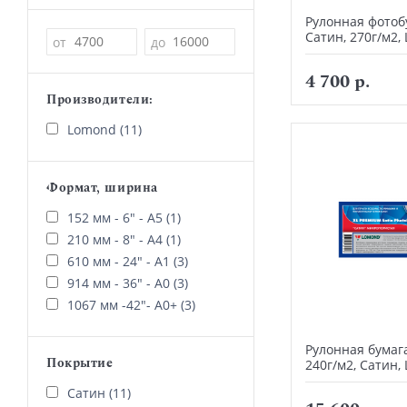
Рулонная фотоб
Сатин, 270г/м2,
Цена
от
до
4 700 р.
Производители:
Lomond (11)
Формат, ширина
152 мм - 6" - А5 (1)
210 мм - 8" - А4 (1)
610 мм - 24" - А1 (3)
914 мм - 36" - А0 (3)
1067 мм -42"- А0+ (3)
Рулонная бумага
Покрытие
240г/м2, Сатин,
Сатин (11)