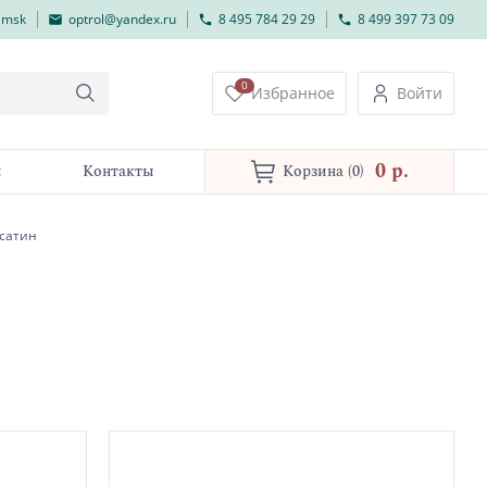
lmsk
optrol@yandex.ru
8 495 784 29 29
8 499 397 73 09
0
Избранное
Войти
0 p.
и
Контакты
Корзина
(0)
 сатин