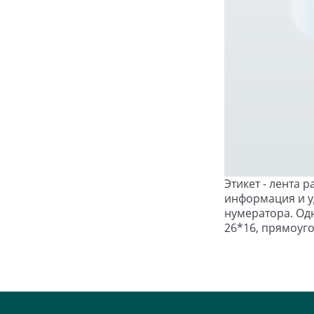
Этикет - лента 
информация и уд
нумератора. Одн
26*16, прямоуго