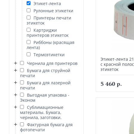
Этикет-лента
Рулонные этикетки
Принтеры печати
этикеток
Картриджи
принтеров этикеток
Риббоны (красящая
лента)
Термоэтикетки
Этикет-лента 2
Чернила для принтеров
с красной полос
этикеток
Бумага для струйной
печати
5 460 р.
Бумага для лазерной
печати
Выгодная упаковка -
Эконом
Сублимационные
материалы. Бумага,
чернила, заготовки.
Фактурная бумага для
фотопечати