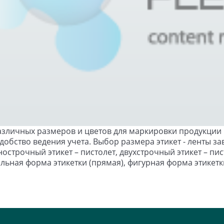
различных размеров и цветов для маркировки продукции в
обство ведения учета. Выбор размера этикет - ленты зав
острочный этикет – пистолет, двухстрочный этикет – писто
льная форма этикетки (прямая), фигурная форма этикетки