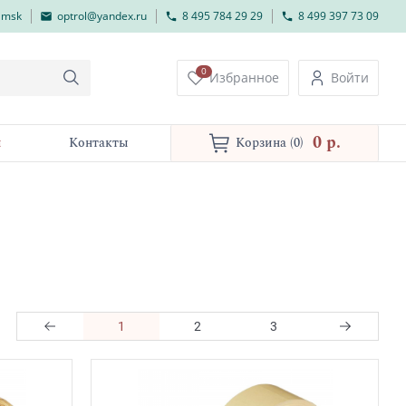
lmsk
optrol@yandex.ru
8 495 784 29 29
8 499 397 73 09
0
Избранное
Войти
0 p.
и
Контакты
Корзина
(0)
1
2
3