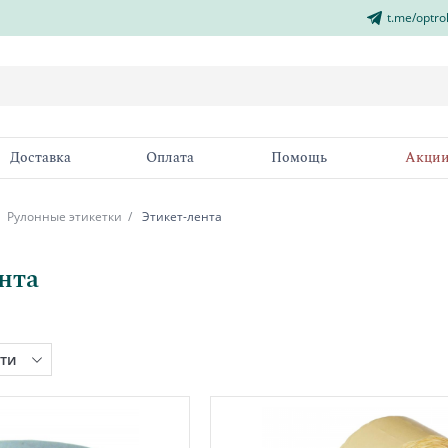
t.me/optro
Доставка
Оплата
Помощь
Акци
Рулонные этикетки
Этикет-лента
нта
ти