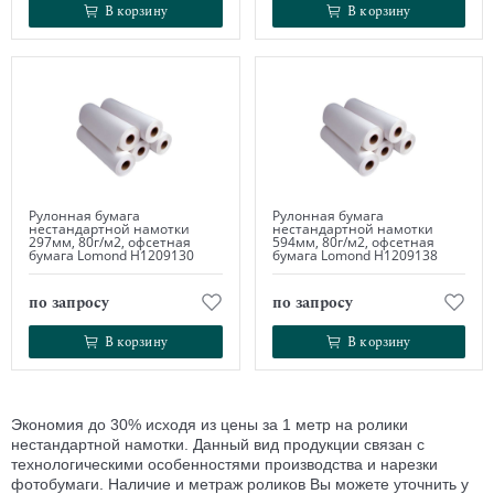
В корзину
В корзину
В корзину
В корзину
Рулонная бумага
Рулонная бумага
нестандартной намотки
нестандартной намотки
297мм, 80г/м2, офсетная
594мм, 80г/м2, офсетная
бумага Lomond Н1209130
бумага Lomond Н1209138
по запросу
по запросу
В корзину
В корзину
В корзину
В корзину
Экономия до 30% исходя из цены за 1 метр на ролики
нестандартной намотки.
Данный
вид продукции связан с
технологическими особенностями производства и
нарезки
фотобумаги.
Наличие и метраж роликов Вы можете уточнить у