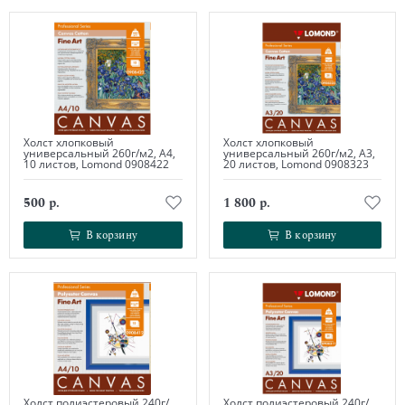
Холст хлопковый
Холст хлопковый
универсальный 260г/м2, А4,
универсальный 260г/м2, А3,
10 листов, Lomond 0908422
20 листов, Lomond 0908323
500 р.
1 800 р.
В корзину
В корзину
В корзину
В корзину
Холст полиэстеровый 240г/
Холст полиэстеровый 240г/