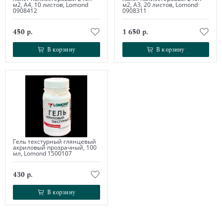
м2, А4, 10 листов, Lomond
м2, А3, 20 листов, Lomond
0908412
0908311
450 р.
1 650 р.
В корзину
В корзину
В корзину
В корзину
Гель текстурный глянцевый
акриловый прозрачный, 100
мл, Lomond 1500107
430 р.
В корзину
В корзину