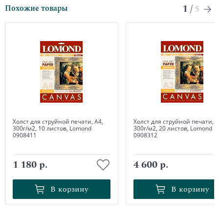
1
/
Похожие товары
5
Холст для струйной печати, А4,
Холст для струйной печати, А
300г/м2, 10 листов, Lomond
300г/м2, 20 листов, Lomond
0908411
0908312
1 180 р.
4 600 р.
В корзину
В корзину
В корзину
В корзину