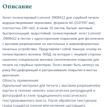
Описание
Холст полиэстеровый Lomond
0908412 для струйной печати
водорастворимыми чернилами
, формата А4 (210*297 мм),
плотностью 240 г/м2, в пачке 10 листов. Белый, матовый,
быстросохнущий, водостойкий, полиэстеровый
холст Lomond
0908412 в листах с односторонним покрытием для фотопечати
с высоким разрешением на настольных и широкоформатных
печатных устройствах. Представляет собой тканную основу из
полиэстерового волокна: 600Д, на которую с лицевой стороны
нанесено специальное матовое синтетическое покрытие для
печати на струйных принтерах. Холст может быть натянут на
раму без деформаций и растрескивания покрытия в местах
крепления.
Область применения:
Идеальный материал для печати с высоким разрешением
картин в технике «жикле», классических репродукций и
фотографий в стиле традиционного классического
текстурированного холста. После обработки текстурным
гелем создается полное впечатление настоящего