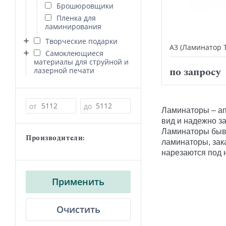
Брошюровщики
Пленка для
ламинирования
Творческие подарки
А3 (Ламинатор T
Самоклеющиеся
материалы для струйной и
по запросу
лазерной печати
Цена
от
до
Ламинаторы
– а
вид и надежно з
Ламинаторы
быв
Производители:
ламинаторы
, за
нарезаются под
Применить
Очистить