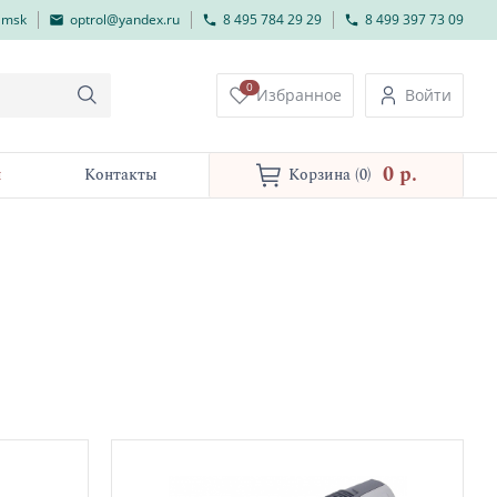
lmsk
optrol@yandex.ru
8 495 784 29 29
8 499 397 73 09
0
Избранное
Войти
0 p.
и
Контакты
Корзина
(0)