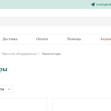
t.me/optro
Доставка
Оплата
Помощь
Акци
Офисное оборудование
Ламинаторы
ры
ти