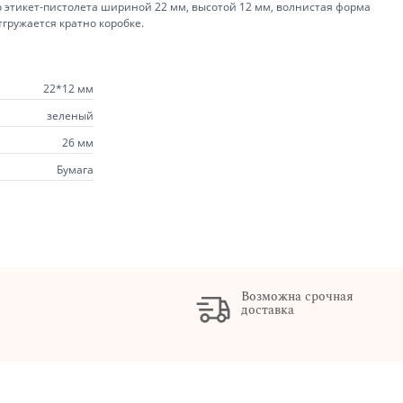
о этикет-пистолета шириной 22 мм, высотой 12 мм, волнистая форма
отгружается кратно коробке.
22*12 мм
зеленый
26 мм
Бумага
Возможна срочная
доставка
х