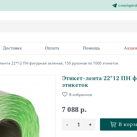
t.me/optro
Доставка
Оплата
Помощь
Акци
лента 22*12 ПН фигурная зеленая, 150 рулонов по 1000 этикеток
Этикет–лента 22*12 ПН фи
этикеток
В избранное
7 088 р.
В корз
-
1
+