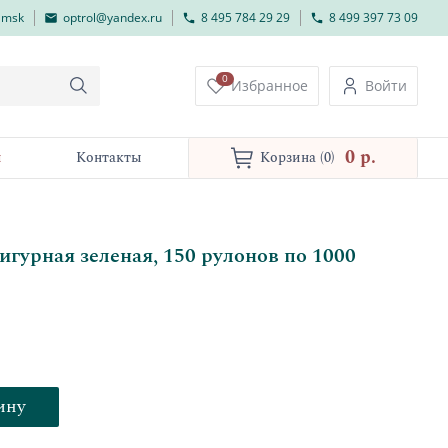
lmsk
optrol@yandex.ru
8 495 784 29 29
8 499 397 73 09
0
Избранное
Войти
0 p.
и
Контакты
Корзина
(0)
гурная зеленая, 150 рулонов по 1000
ину