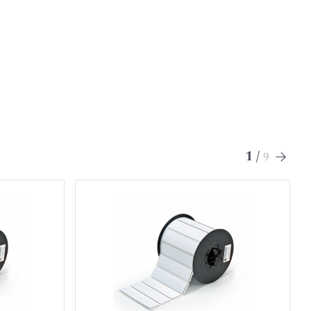
1
/
9