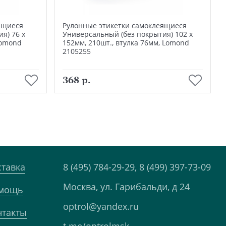
ящиеся
Рулонные этикетки самоклеящиеся
я) 76 х
Универсальный (без покрытия) 102 х
Lomond
152мм, 210шт., втулка 76мм, Lomond
2105255
В корзину
368 р.
ставка
8 (495) 784-29-29,
8 (499) 397-73-09
Москва, ул. Гарибальди, д 24
мощь
optrol@yandex.ru
нтакты