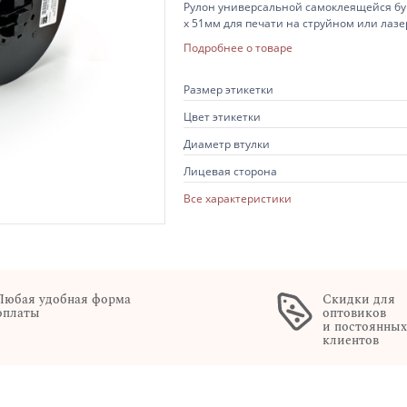
Рулон универсальной самоклеящейся бум
х 51мм для печати на струйном или лазе
76 мм, белые этикетки, 24 ролика в коро
Подробнее о товаре
Размер этикетки
Цвет этикетки
Диаметр втулки
Лицевая сторона
Все характеристики
Любая удобная форма
Скидки для
оплаты
оптовиков
и постоянны
клиентов