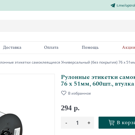
t.me/optro
Доставка
Оплата
Помощь
Акци
лонные этикетки самоклеящиеся Универсальный (без покрытия) 76 х 51мм,
Рулонные этикетки само
76 х 51мм, 600шт., втулк
В избранное
294 р.
В корз
-
1
+