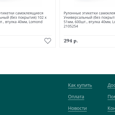
этикетки самоклеящиеся
Рулонные этикетки самокле
ный (без покрытия) 102 х
Универсальный (без покрыти
т., втулка 40мм, Lomond
51мм, 600шт., втулка 40мм, 
2105254
В корзину
В корзину
294 р.
Как купить
До
Оплата
По
Новости
Ко