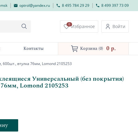
lmsk
optrol@yandex.ru
8 495 784 29 29
8 499 397 73 09
0
Избранное
Войти
0 p.
и
Контакты
Корзина
(0)
 600шт., втулка 76мм, Lomond 2105253
клеящиеся Универсальный (без покрытия)
а 76мм, Lomond 2105253
ину