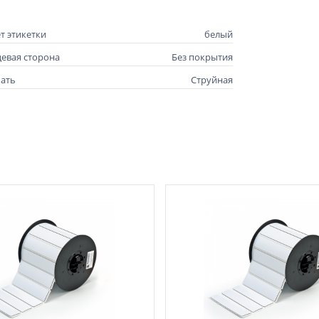
т этикетки
белый
евая сторона
Без покрытия
ать
Струйная