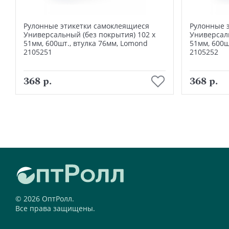
Рулонные этикетки самоклеящиеся
Рулонные 
Универсальный (без покрытия) 102 х
Универсаль
51мм, 600шт., втулка 76мм, Lomond
51мм, 600ш
2105251
2105252
В корзину
368 р.
368 р.
© 2026 ОптРолл.
Все права защищены.