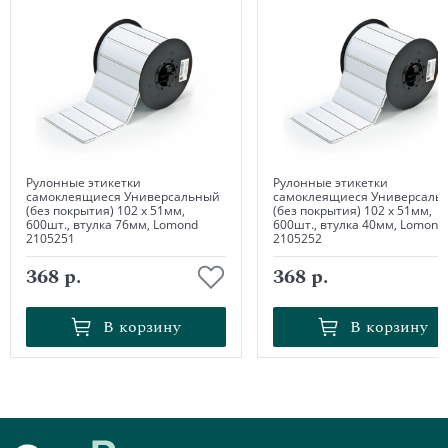
Рулонные этикетки
Рулонные этикетки
самоклеящиеся Универсальный
самоклеящиеся Универсаль
(без покрытия) 102 х 51мм,
(без покрытия) 102 х 51мм,
600шт., втулка 76мм, Lomond
600шт., втулка 40мм, Lomond
2105251
2105252
368 р.
368 р.
В корзину
В корзину
В корзину
В корзину