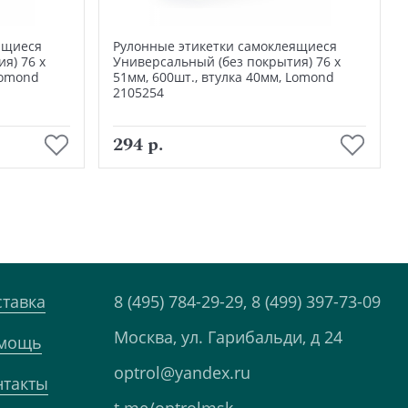
ящиеся
Рулонные этикетки самоклеящиеся
я) 76 х
Универсальный (без покрытия) 76 х
Lomond
51мм, 600шт., втулка 40мм, Lomond
2105254
В корзину
294 р.
ставка
8 (495) 784-29-29,
8 (499) 397-73-09
Москва, ул. Гарибальди, д 24
мощь
optrol@yandex.ru
нтакты
t.me/optrolmsk