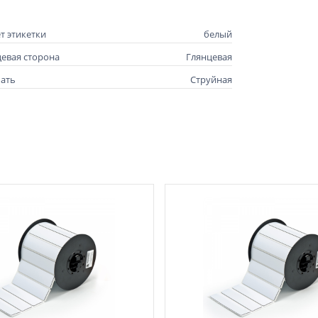
т этикетки
белый
евая сторона
Глянцевая
ать
Струйная