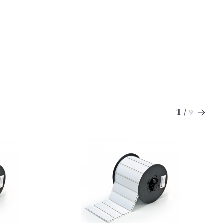
1
/
9