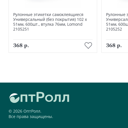
Рулонные этикетки самоклеящиеся
Рулонные 
Универсальный (без покрытия) 102 х
Универсаль
51мм, 600шт., втулка 76мм, Lomond
51мм, 600ш
2105251
2105252
В корзину
368 р.
368 р.
© 2026 ОптРолл.
Все права защищены.