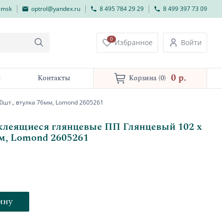
lmsk
optrol@yandex.ru
8 495 784 29 29
8 499 397 73 09
0
Избранное
Войти
0 p.
и
Контакты
Корзина
(0)
шт., втулка 76мм, Lomond 2605261
клеящиеся глянцевые ПП Глянцевый 102 х
мм, Lomond 2605261
ину