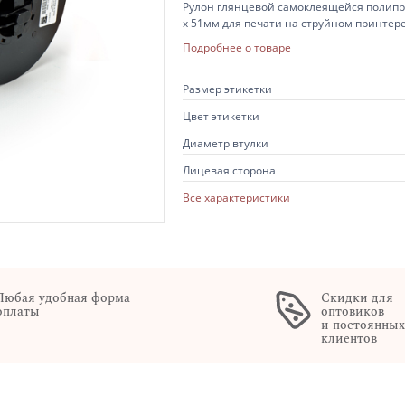
Рулон глянцевой самоклеящейся полипр
х 51мм для печати на струйном принтере
этикетки, 24 ролика в коробке.
Подробнее о товаре
Размер этикетки
Цвет этикетки
Диаметр втулки
Лицевая сторона
Все характеристики
Любая удобная форма
Скидки для
оплаты
оптовиков
и постоянны
клиентов