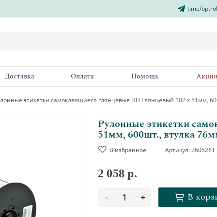
t.me/optro
Доставка
Оплата
Помощь
Акци
улонные этикетки самоклеящиеся глянцевые ПП Глянцевый 102 х 51мм, 600
Рулонные этикетки само
51мм, 600шт., втулка 76
В избранное
Артикул:
2605261
2 058 р.
В корз
-
1
+