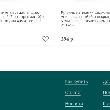
этикетки самоклеящиеся
Рулонные этикетки самокле
ный (без покрытия) 102 х
Универсальный (без покрыти
т., втулка 40мм, Lomond
51мм, 600шт., втулка 76мм, 
2105253
В корзину
В корзину
294 р.
Как купить
До
Оплата
По
Новости
Ко