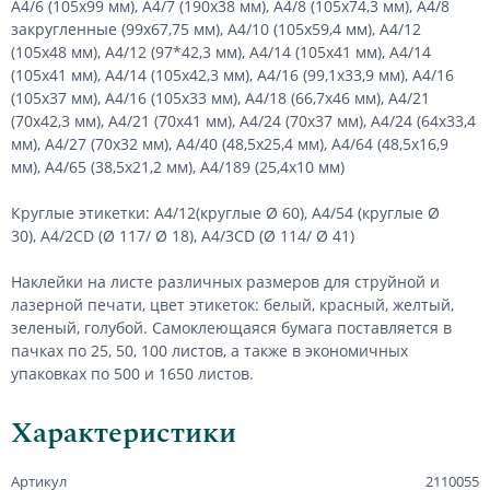
А4/6 (105х99 мм), А4/7 (190х38 мм), А4/8 (105х74,3 мм), А4/8
закругленные (99х67,75 мм), А4/10 (105х59,4 мм), А4/12
(105х48 мм), А4/12 (97*42,3 мм), А4/14 (105х41 мм), А4/14
(105х41 мм), А4/14 (105х42,3 мм), А4/16 (99,1х33,9 мм), А4/16
(105х37 мм), А4/16 (105х33 мм), А4/18 (66,7х46 мм), А4/21
(70х42,3 мм), А4/21 (70х41 мм), А4/24 (70х37 мм), А4/24 (64х33,4
мм), А4/27 (70х32 мм), А4/40 (48,5х25,4 мм), А4/64 (48,5х16,9
мм), А4/65 (38,5х21,2 мм), А4/189 (25,4х10 мм)
Круглые этикетки: А4/12(круглые Ø 60), А4/54 (круглые Ø
30), А4/2CD (Ø 117/ Ø 18), А4/3CD (Ø 114/ Ø 41)
Наклейки на листе различных размеров для струйной и
лазерной печати, цвет этикеток: белый, красный, желтый,
зеленый, голубой. Самоклеющаяся бумага поставляется в
пачках по 25, 50, 100 листов, а также в экономичных
упаковках по 500 и 1650 листов.
Характеристики
Артикул
2110055