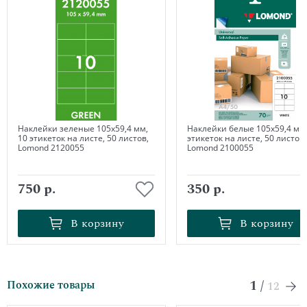
Наклейки зеленые 105х59,4 мм,
Наклейки белые 105х59,4 мм,
10 этикеток на листе, 50 листов,
этикеток на листе, 50 листов,
Lomond 2120055
Lomond 2100055
750 р.
350 р.
В корзину
В корзину
В корзину
В корзину
1
/
Похожие товары
12