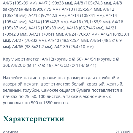
А4/6 (105х99 мм), А4/7 (190х38 мм), А4/8 (105х74,3 мм), А4/8
закругленные (99х67,75 мм), А4/10 (105х59,4 мм), А4/12
(105х48 мм), А4/12 (97*42,3 мм), А4/14 (105х41 мм), А4/14
(105х41 мм), А4/14 (105х42,3 мм), А4/16 (99,1х33,9 мм), А4/16
(105х37 мм), А4/16 (105х33 мм), А4/18 (66,7х46 мм), А4/21
(70х42,3 мм), А4/21 (70х41 мм), А4/24 (70х37 мм), А4/24 (64х33,4
мм), А4/27 (70х32 мм), А4/40 (48,5х25,4 мм), А4/64 (48,5х16,9
мм), А4/65 (38,5х21,2 мм), А4/189 (25,4х10 мм)
Круглые этикетки: А4/12(круглые Ø 60), А4/54 (круглые Ø
30), А4/2CD (Ø 117/ Ø 18), А4/3CD (Ø 114/ Ø 41)
Наклейки на листе различных размеров для струйной и
лазерной печати, цвет этикеток: белый, красный, желтый,
зеленый, голубой. Самоклеющаяся бумага поставляется в
пачках по 25, 50, 100 листов, а также в экономичных
упаковках по 500 и 1650 листов.
Характеристики
Артикул
2133005