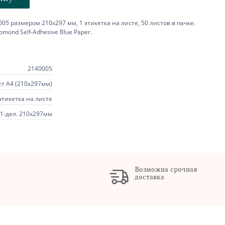
5 размером 210х297 мм, 1 этикетка на листе, 50 листов в пачке.
mond Self-Adhesive Blue Paper.
2140005
ст А4 (210х297мм)
этикетка на листе
1-дел. 210х297мм
Возможна срочная
доставка
х