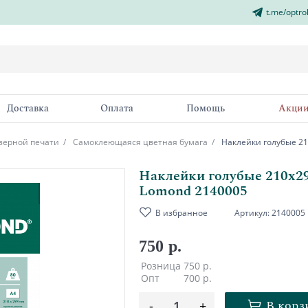
t.me/optro
Доставка
Оплата
Помощь
Акци
зерной печати
Самоклеющаяся цветная бумага
Наклейки голубые 210
Наклейки голубые 210х297
Lomond 2140005
В избранное
Артикул:
2140005
750 р.
Розница
750 р.
Опт
700 р.
В корз
-
1
+