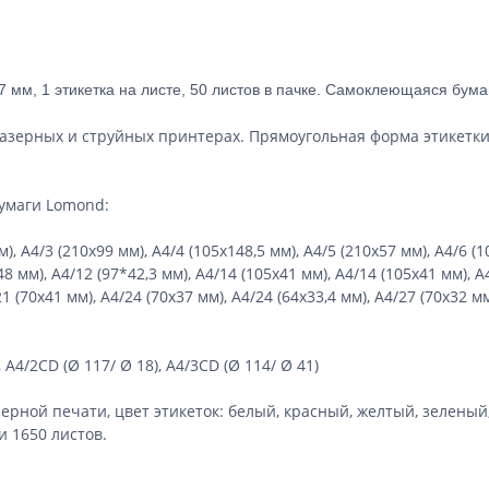
м, 1 этикетка на листе, 50 листов в пачке. Самоклеющаяся бумага
ерных и струйных принтерах. Прямоугольная форма этикетки, ф
умаги Lomond:
 А4/3 (210х99 мм), А4/4 (105х148,5 мм), А4/5 (210х57 мм), А4/6 (10
 мм), А4/12 (97*42,3 мм), А4/14 (105х41 мм), А4/14 (105х41 мм), А4
1 (70х41 мм), А4/24 (70х37 мм), А4/24 (64х33,4 мм), А4/27 (70х32 мм)
 А4/2CD (Ø 117/ Ø 18), А4/3CD (Ø 114/ Ø 41)
ерной печати, цвет этикеток: белый, красный, желтый, зеленый
 и 1650 листов.