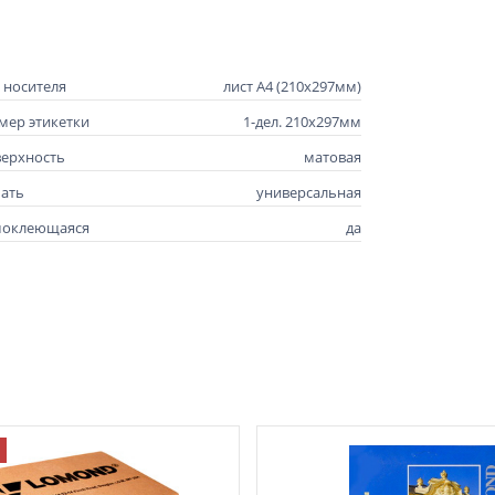
 носителя
лист А4 (210х297мм)
мер этикетки
1-дел. 210х297мм
ерхность
матовая
ать
универсальная
моклеющаяся
да