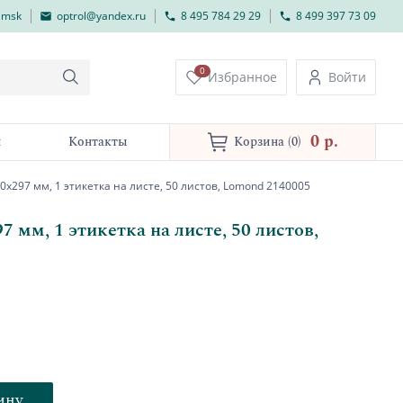
lmsk
optrol@yandex.ru
8 495 784 29 29
8 499 397 73 09
0
Избранное
Войти
0 p.
и
Контакты
Корзина
(0)
х297 мм, 1 этикетка на листе, 50 листов, Lomond 2140005
 мм, 1 этикетка на листе, 50 листов,
ину