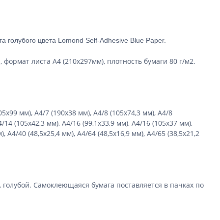
 голубого цвета Lomond Self-Adhesive Blue Paper.
ормат листа А4 (210х297мм), плотность бумаги 80 г/м2.
5х99 мм), А4/7 (190х38 мм), А4/8 (105х74,3 мм), А4/8
/14 (105х42,3 мм), А4/16 (99,1х33,9 мм), А4/16 (105х37 мм),
, А4/40 (48,5х25,4 мм), А4/64 (48,5х16,9 мм), А4/65 (38,5х21,2
, голубой. Самоклеющаяся бумага поставляется в пачках по