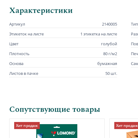
Характеристики
Артикул
2140005
Тип
Этикеток на листе
1 этикетка на листе
Раз
Цвет
голубой
Пов
Плотность
80 г/м2
Печ
Основа
бумажная
Са
Листов в пачке
50 шт.
Сопутствующие товары
Хит продаж
Хит продаж