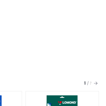
1
/
7