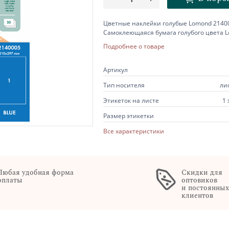
Цветные наклейки голубые Lomond 214000
Самоклеющаяся бумага голубого цвета Lo
Подробнее о товаре
Артикул
Тип носителя
ли
Этикеток на листе
1 
Размер этикетки
Все характеристики
Любая удобная форма
Скидки для
оплаты
оптовиков
и постоянны
клиентов