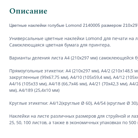
Описание
Цветные наклейки голубые Lomond 2140005 размером 210х297 м
Универсальные цветные наклейки Lomond для печати на лаз
Самоклеющаяся цветная бумага для принтера.
Варианты деления листа А4 (210х297 мм) самоклеющейся б
Прямоугольные этикетки: А4 (210х297 мм), А4/2 (210х148,5 мм),
закругленные (99х67,75 мм), А4/10 (105х59,4 мм), А4/12 (105х48
А4/16 (105х33 мм), А4/18 (66,7х46 мм), А4/21 (70х42,3 мм), А4/2
мм), А4/189 (25,4х10 мм)
Круглые этикетки: А4/12(круглые Ø 60), А4/54 (круглые Ø 30),
Наклейки на листе различных размеров для струйной и лаз
25, 50, 100 листов, а также в экономичных упаковках по 500