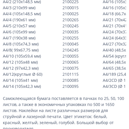
А4/2 (210х148,5 мм)
2100225
А4/16 (105х3
А4/3 (210х99 мм)
2100015
А4/16 (105х3
А4/4 (105х148,5 мм)
2100025
А4/18 (66,7х4
А4/4 (190х61 мм)
2100265
А4/21 (70х42,
А4/5 (210х57 мм)
2100245
А4/21 (70х41
А4/6 (105х99 мм)
2100035
А4/24 (70х37
А4/7 (190х38 мм)
2100255
А4/24 (64х33,
А4/8 (105х74,3 мм)
2100045
А4/27 (70х32
А4/8( 99х67,75 мм)
2104245
А4/40 (48,5х2
А4/10 (105х59,4 мм)
2100055
А4/54 (круглы
А4/12 (105х48 мм)
2100065
А4/64 (48,5х1
А4/12 (97х42,3 мм)
2100075
А4/65 (38,5х2
А4/12(круглые Ø 60)
2101115
А4/189 (25,4х
А4/14 (105х41 мм)
2100085
А4/2
CD
(Ø 117
А4/14 (105х42,3 мм)
2100095
А4/3
CD
(Ø 114
Самоклеющаяся бумага поставляется в пачках по 25, 50, 100
листов, а также в экономичных упаковках по 500 и 1650
листов. Наклейки на листе различных размеров для
струйной и лазерной печати. Цвет этикеток: белый,
красный, желтый, зеленый, голубой. Большой выбор от
производителя.