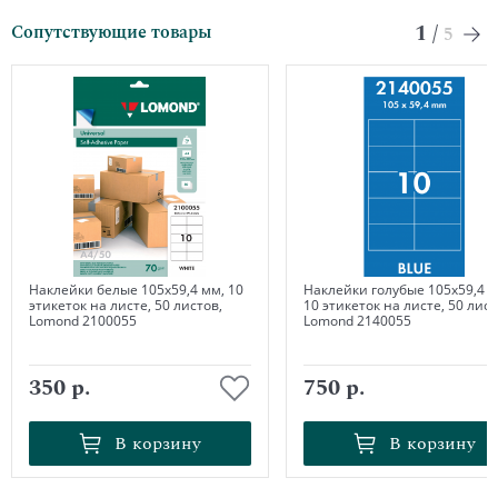
1
/
Сопутствующие товары
5
Наклейки белые 105х59,4 мм, 10
Наклейки голубые 105х59,4 м
этикеток на листе, 50 листов,
10 этикеток на листе, 50 лист
Lomond 2100055
Lomond 2140055
350 р.
750 р.
В корзину
В корзину
В корзину
В корзину