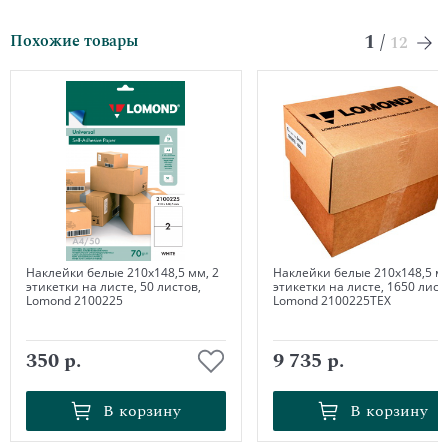
1
/
Похожие товары
12
Наклейки белые 210х148,5 мм, 2
Наклейки белые 210х148,5 мм
этикетки на листе, 50 листов,
этикетки на листе, 1650 лист
Lomond 2100225
Lomond 2100225ТЕХ
350 р.
9 735 р.
В корзину
В корзину
В корзину
В корзину