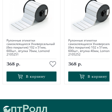
Рулонные этикетки
Рулонные этикетки
самоклеящиеся Универсальный
самоклеящиеся Универсаль
(без покрытия) 102 х 51мм,
(без покрытия) 102 х 51мм,
600шт., втулка 76мм, Lomond
600шт., втулка 40мм, Lomond
2105251
2105252
368 р.
368 р.
В корзину
В корзину
В корзину
В корзину