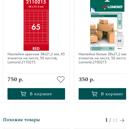
Наклейки красные 38х21,2 мм, 65
Наклейки белые 38х21,2 мм, 
этикеток на листе, 50 листов,
этикеток на листе, 50 листов,
Lomond 2110215
Lomond 2100215
750 р.
350 р.
В корзину
В корзину
В корзину
В корзину
1
/
Похожие товары
12