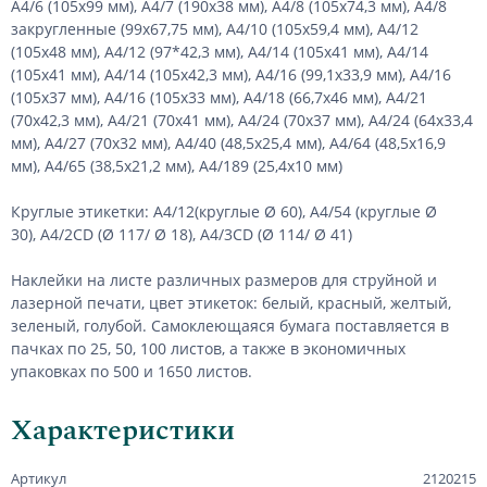
А4/6 (105х99 мм), А4/7 (190х38 мм), А4/8 (105х74,3 мм), А4/8
закругленные (99х67,75 мм), А4/10 (105х59,4 мм), А4/12
(105х48 мм), А4/12 (97*42,3 мм), А4/14 (105х41 мм), А4/14
(105х41 мм), А4/14 (105х42,3 мм), А4/16 (99,1х33,9 мм), А4/16
(105х37 мм), А4/16 (105х33 мм), А4/18 (66,7х46 мм), А4/21
(70х42,3 мм), А4/21 (70х41 мм), А4/24 (70х37 мм), А4/24 (64х33,4
мм), А4/27 (70х32 мм), А4/40 (48,5х25,4 мм), А4/64 (48,5х16,9
мм), А4/65 (38,5х21,2 мм), А4/189 (25,4х10 мм)
Круглые этикетки: А4/12(круглые Ø 60), А4/54 (круглые Ø
30), А4/2CD (Ø 117/ Ø 18), А4/3CD (Ø 114/ Ø 41)
Наклейки на листе различных размеров для струйной и
лазерной печати, цвет этикеток: белый, красный, желтый,
зеленый, голубой. Самоклеющаяся бумага поставляется в
пачках по 25, 50, 100 листов, а также в экономичных
упаковках по 500 и 1650 листов.
Характеристики
Артикул
2120215