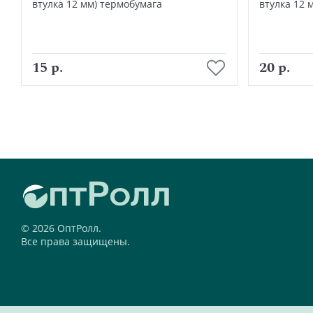
втулка 12 мм) термобумага
втулка 12 
В корзину
15 р.
20 р.
© 2026 ОптРолл.
Все права защищены.