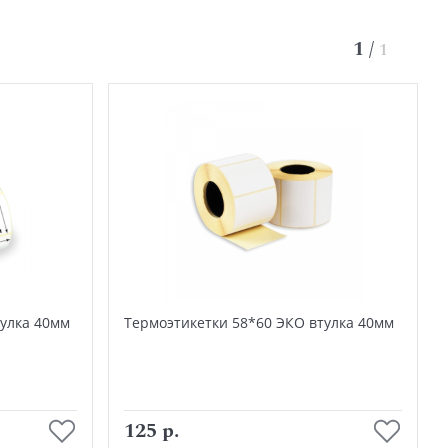
1
/
1
тулка 40мм
Термоэтикетки 58*60 ЭКО втулка 40мм
В корзину
125 р.