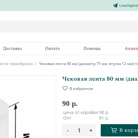
t.me/optro
Доставка
Оплата
Помощь
Акци
лента термобумага
Чековая лента 80 мм (диаметр 75 мм, втулка 12 мм) 
Чековая лента 80 мм (диа
В избранное
90 р.
цена от коробки
90 р.
Опт
81 р.
В корз
-
1
+