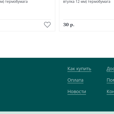
мм) термобумага
втулка 12 мм) термобумага
В корзину
В корзину
30 р.
Как купить
До
Оплата
По
Новости
Ко