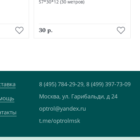
57*30*12 (30 метров)
В корзину
30 р.
ставка
8 (495) 784-29-29,
8 (499) 397-73-09
Москва, ул. Гарибальди, д 24
мощь
optrol@yandex.ru
нтакты
t.me/optrolmsk