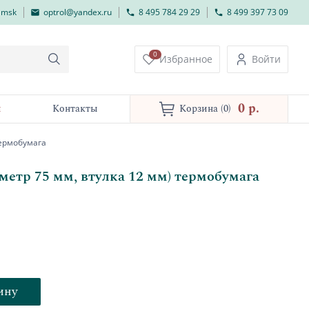
lmsk
optrol@yandex.ru
8 495 784 29 29
8 499 397 73 09
0
Избранное
Войти
0 p.
и
Контакты
Корзина
(0)
термобумага
метр 75 мм, втулка 12 мм) термобумага
ину