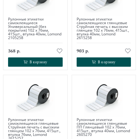
Рулонные этикетки
Рулонные этикетки
самоклеящиеся
самоклеящиеся глянцевые
Универсальный (без
Струйная печать с высоким
покрытия) 102 х 76мм,
глянцем 102 х 76мм, 415шт.,
415шт., втулка 40мм, Lomond
втулка 40мм, Lomond
2105258
2615258
368 р.
903 р.
В корзину
В корзину
В корзину
В корзину
Рулонные этикетки
Рулонные этикетки
самоклеящиеся глянцевые
самоклеящиеся глянцевые
Струйная печать с высоким
ПП Глянцевый 102 х 76мм,
глянцем 102 х 76мм, 415шт.,
415шт., втулка 40мм, Lomond
втулка 76мм, Lomond
2605270
2615257