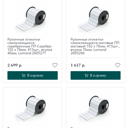
Рулонные этикетки
Рулонные этикетки
самоклеящиеся
самоклеящиеся матовые ПП
серебренные ПП Серебро
матовый 102 х 76мм, 415шт.,
102 х 76мм, 415шт., втулка
втулка 76мм, Lomond
40мм, Lomond 2605271
2605266
2 699 р.
1 617 р.
В корзину
В корзину
В корзину
В корзину