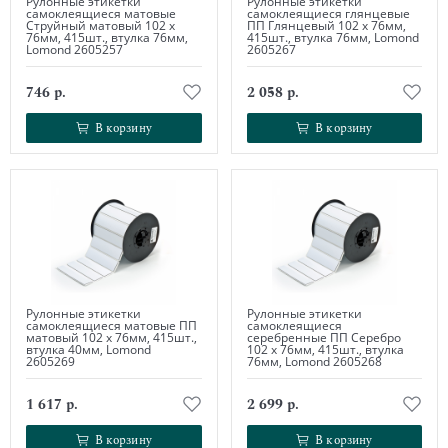
Рулонные этикетки
Рулонные этикетки
самоклеящиеся матовые
самоклеящиеся глянцевые
Струйный матовый 102 х
ПП Глянцевый 102 х 76мм,
76мм, 415шт., втулка 76мм,
415шт., втулка 76мм, Lomond
Lomond 2605257
2605267
746 р.
2 058 р.
В корзину
В корзину
В корзину
В корзину
Рулонные этикетки
Рулонные этикетки
самоклеящиеся матовые ПП
самоклеящиеся
матовый 102 х 76мм, 415шт.,
серебренные ПП Серебро
втулка 40мм, Lomond
102 х 76мм, 415шт., втулка
2605269
76мм, Lomond 2605268
1 617 р.
2 699 р.
В корзину
В корзину
В корзину
В корзину