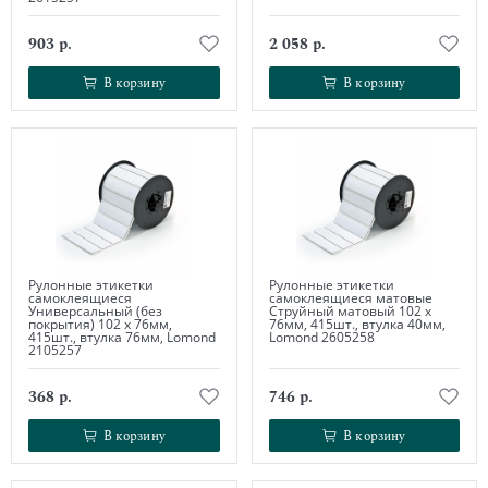
903 р.
2 058 р.
В корзину
В корзину
В корзину
В корзину
Рулонные этикетки
Рулонные этикетки
самоклеящиеся
самоклеящиеся матовые
Универсальный (без
Струйный матовый 102 х
покрытия) 102 х 76мм,
76мм, 415шт., втулка 40мм,
415шт., втулка 76мм, Lomond
Lomond 2605258
2105257
368 р.
746 р.
В корзину
В корзину
В корзину
В корзину