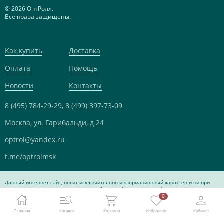
© 2026 ОптРолл.
Все права защищены.
Как купить
Доставка
Оплата
Помощь
Новости
Контакты
8 (495) 784-29-29,
8 (499) 397-73-09
Москва, ул. Гарибальди, д 24
optrol@yandex.ru
t.me/optrolmsk
Данный интернет-сайт, носит исключительно информационный характер и ни при
каких условиях не является публичной офертой, определяемой положениями Статьи
0
437 Гражданского кодекса Российской Федерации.
Главная
Каталог
Корзина
Избранное
Кабинет