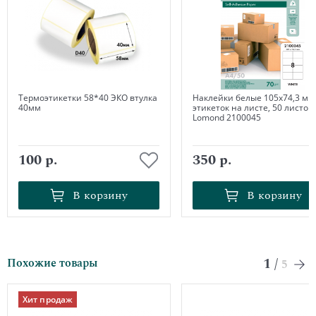
Термоэтикетки 58*40 ЭКО втулка
Наклейки белые 105х74,3 мм,
40мм
этикеток на листе, 50 листов,
Lomond 2100045
100 р.
350 р.
В корзину
В корзину
В корзину
В корзину
1
/
Похожие товары
5
Хит продаж