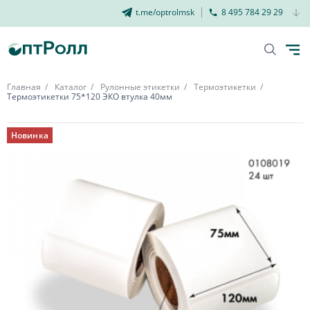
t.me/optrolmsk
8 495 784 29 29
Главная
Каталог
Рулонные этикетки
Термоэтикетки
Термоэтикетки 75*120 ЭКО втулка 40мм
Новинка