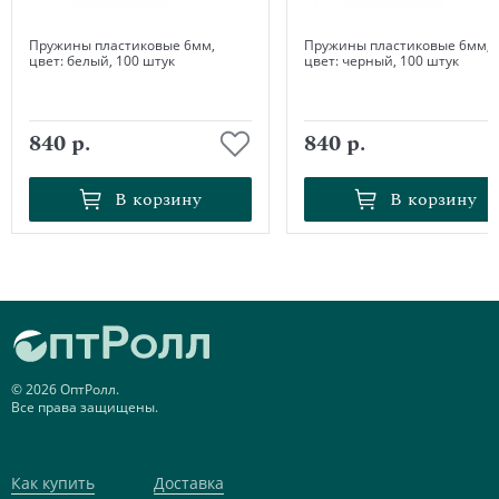
Пружины пластиковые 6мм,
Пружины пластиковые 6мм,
цвет: белый, 100 штук
цвет: черный, 100 штук
840 р.
840 р.
В корзину
В корзину
В корзину
В корзину
© 2026 ОптРолл.
Все права защищены.
Как купить
Доставка