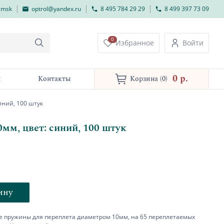
lmsk
optrol@yandex.ru
8 495 784 29 29
8 499 397 73 09
0
Избранное
Войти
0 p.
и
Контакты
Корзина
(0)
иний, 100 штук
м, цвет: синий, 100 штук
ину
 пружины для переплета диаметром 10мм, на 65 переплетаемых