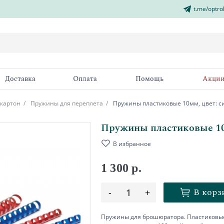
t.me/optro
Доставка
Оплата
Помощь
Акци
 картон
Пружины для переплета
Пружины пластиковые 10мм, цвет: с
Пружины пластиковые 10м
В избранное
1 300 р.
В корз
-
1
+
Пружины для брошюратора. Пластиковые