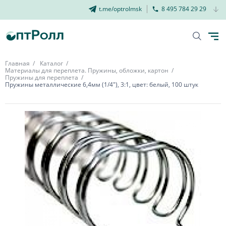
t.me/optrolmsk
8 495 784 29 29
Главная
Каталог
Материалы для переплета. Пружины, обложки, картон
Пружины для переплета
Пружины металлические 6,4мм (1/4"), 3:1, цвет: белый, 100 штук