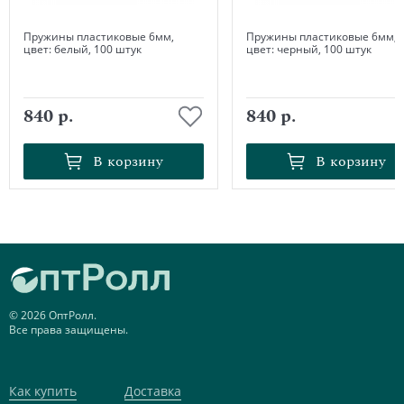
Пружины пластиковые 6мм,
Пружины пластиковые 6мм,
цвет: белый, 100 штук
цвет: черный, 100 штук
840 р.
840 р.
В корзину
В корзину
В корзину
В корзину
© 2026 ОптРолл.
Все права защищены.
Как купить
Доставка