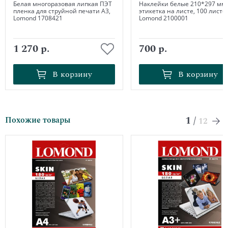
Белая многоразовая липкая ПЭТ
Наклейки белые 210*297 мм,
пленка для струйной печати А3,
этикетка на листе, 100 листов
Lomond 1708421
Lomond 2100001
1 270 р.
700 р.
В корзину
В корзину
В корзину
В корзину
1
/
Похожие товары
12