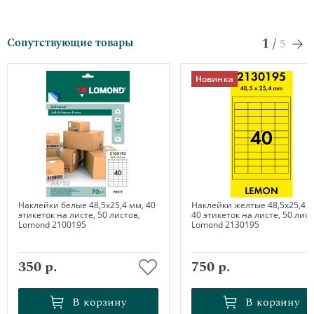
1
/
Сопутствующие товары
5
Новинка
Наклейки белые 48,5х25,4 мм, 40
Наклейки желтые 48,5х25,4 м
этикеток на листе, 50 листов,
40 этикеток на листе, 50 лист
Lomond 2100195
Lomond 2130195
350 р.
750 р.
В корзину
В корзину
В корзину
В корзину