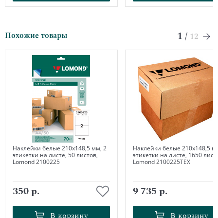
1
/
Похожие товары
12
Наклейки белые 210х148,5 мм, 2
Наклейки белые 210х148,5 мм
этикетки на листе, 50 листов,
этикетки на листе, 1650 лист
Lomond 2100225
Lomond 2100225ТЕХ
350 р.
9 735 р.
В корзину
В корзину
В корзину
В корзину