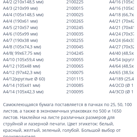
А4/2 (210х148,5 мм)
2100225
А4/16 (105х3
А4/3 (210х99 мм)
2100015
А4/16 (105х3
А4/4 (105х148,5 мм)
2100025
А4/18 (66,7х4
А4/4 (190х61 мм)
2100265
А4/21 (70х42,
А4/5 (210х57 мм)
2100245
А4/21 (70х41
А4/6 (105х99 мм)
2100035
А4/24 (70х37
А4/7 (190х38 мм)
2100255
А4/24 (64х33,
А4/8 (105х74,3 мм)
2100045
А4/27 (70х32
А4/8( 99х67,75 мм)
2104245
А4/40 (48,5х2
А4/10 (105х59,4 мм)
2100055
А4/54 (круглы
А4/12 (105х48 мм)
2100065
А4/64 (48,5х1
А4/12 (97х42,3 мм)
2100075
А4/65 (38,5х2
А4/12(круглые Ø 60)
2101115
А4/189 (25,4х
А4/14 (105х41 мм)
2100085
А4/2
CD
(Ø 117
А4/14 (105х42,3 мм)
2100095
А4/3
CD
(Ø 114
Самоклеющаяся бумага поставляется в пачках по 25, 50, 100
листов, а также в экономичных упаковках по 500 и 1650
листов. Наклейки на листе различных размеров для
струйной и лазерной печати. Цвет этикеток: белый,
красный, желтый, зеленый, голубой. Большой выбор от
производителя.