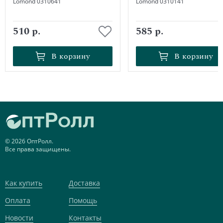
Lomond 0310641
Lomond 0310141
510 р.
585 р.
В корзину
В корзину
В корзину
В корзину
© 2026 ОптРолл.
Все права защищены.
Как купить
Доставка
Оплата
Помощь
Новости
Контакты