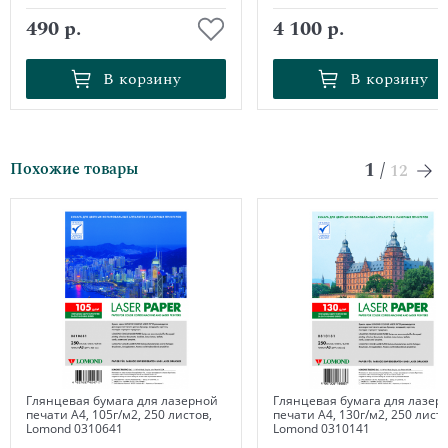
490 р.
4 100 р.
В корзину
В корзину
В корзину
В корзину
1
/
Похожие товары
12
Глянцевая бумага для лазерной
Глянцевая бумага для лазер
печати А4, 105г/м2, 250 листов,
печати А4, 130г/м2, 250 листо
Lomond 0310641
Lomond 0310141