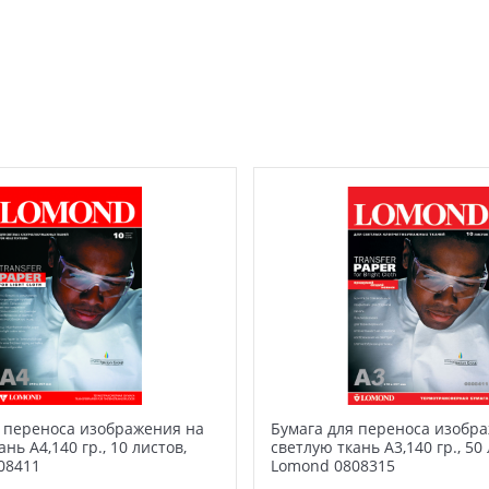
я переноса изображения на
Бумага для переноса изобр
нь А4,140 гр., 10 листов,
светлую ткань А3,140 гр., 50 
08411
Lomond 0808315