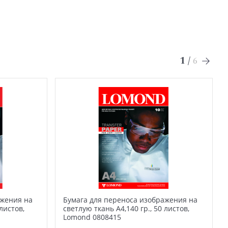
1
/
6
ажения на
Бумага для переноса изображения на
листов,
светлую ткань А4,140 гр., 50 листов,
Lomond 0808415