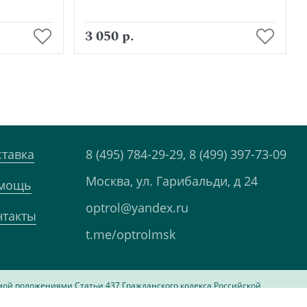
В корзину
3 050 р.
ставка
8 (495) 784-29-29,
8 (499) 397-73-09
Москва, ул. Гарибальди, д 24
мощь
optrol@yandex.ru
нтакты
t.me/optrolmsk
мой положениями Статьи 437 Гражданского кодекса Российской