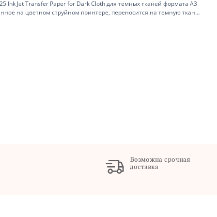
Ink Jet Transfer Paper for Dark Cloth для темных тканей формата А3
анное на цветном струйном принтере, переносится на темную ткань
ашнего утюга.
Возможна срочная
доставка
х