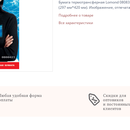
Бумага термотрансферная Lomond 0808325 
(297 мм*420 мм). Изображение, отпечат
с помощью термопресса или просто дом
Подробнее о товаре
Все характеристики
Любая удобная форма
Скидки для
оплаты
оптовиков
и постоянны
клиентов