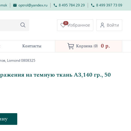
lmsk
optrol@yandex.ru
8 495 784 29 29
8 499 397 73 09
0
Избранное
Войти
0 p.
и
Контакты
Корзина
(0)
стов, Lomond 0808325
ражения на темную ткань А3,140 гр., 50
ину