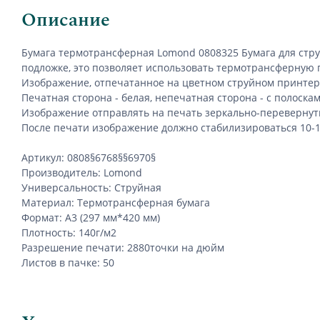
Описание
Бумага термотрансферная Lomond 0808325
Бумага для стр
подложке, это позволяет использовать термотрансферную 
Изображение, отпечатанное на цветном струйном принтер
Печатная сторона - белая, непечатная сторона - с полоскам
Изображение отправлять на печать зеркально-переверну
После печати изображение должно стабилизироваться 10-
Артикул: 0808
§67
68§§69
70§
Производитель: Lomond
Универсальность: Струйная
Материал: Термотрансферная бумага
Формат: А
3
(
297
мм*
420
мм)
Плотность: 140г/м2
Разрешение печати: 2880точки на дюйм
Листов в пачке: 50