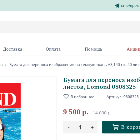
t.me/optro
Доставка
Оплата
Помощь
Акци
лы
Бумага для переноса изображения на темную ткань А3,140 гр., 50 ли
Бумага для переноса изоб
листов, Lomond 0808325
В избранное
Артикул:
0808325
9 500 р.
14 000 р.
В корз
-
1
+