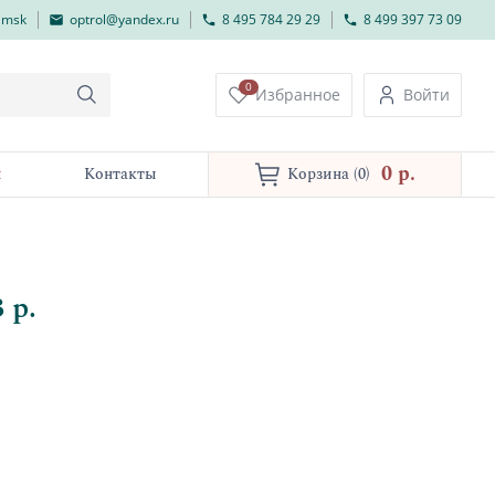
lmsk
optrol@yandex.ru
8 495 784 29 29
8 499 397 73 09
0
Избранное
Войти
0 p.
и
Контакты
Корзина
(0)
 р.