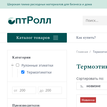
Широкая гамма расходных материалов для бизнеса и дома
Каталог товаров
Как купить?
Главная
Термоэтик
Категории
Термоэтик
Рулонные этикетки
Термоэтикетки
Сортировать по:
новизне
Цена
от
до
Новинка
Производители: