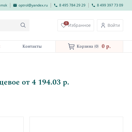
lmsk
optrol@yandex.ru
8 495 784 29 29
8 499 397 73 09
0
Избранное
Войти
0 p.
и
Контакты
Корзина
(0)
вое от 4 194.03 р.