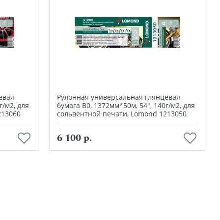
евая
Рулонная универсальная глянцевая
г/м2, для
бумага В0, 1372мм*50м, 54", 140г/м2, для
213060
сольвентной печати, Lomond 1213050
В корзину
6 100 р.