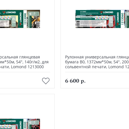
рсальная глянцевая
Рулонная универсальная глянц
мм*50м, 54", 140г/м2, для
бумага В0, 1372мм*50м, 54", 200
чати, Lomond 1213000
сольвентной печати, Lomond 1
В корзину
В корзину
6 600 р.