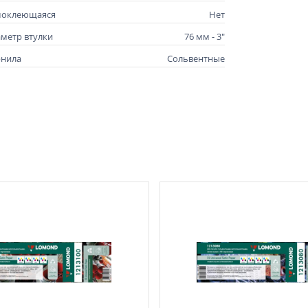
моклеющаяся
Нет
метр втулки
76 мм - 3"
рнила
Сольвентные