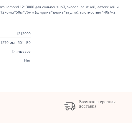
га Lomond 1213000 для сольвентной, экосольвентной, латексной и
1270мм*50м*76мм (ширина*длина*втулка), плотностью 140г/м2.
1213000
1270 мм - 50" - В0
Глянцевое
Нет
Возможна срочная
доставка
х