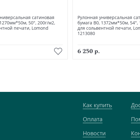
универсальная сатиновая
Рулонная универсальная са
 1270мм*50м, 50", 200г/м2,
бумага В0, 1372мм*50м, 54", 
ентной печати, Lomond
для сольвентной печати, L
1213080
В корзину
В корзину
6 250 р.
Как купить
До
Оплата
По
Новости
Ко