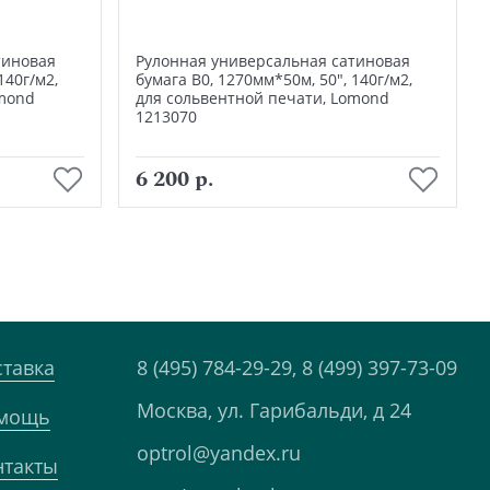
тиновая
Рулонная универсальная сатиновая
140г/м2,
бумага В0, 1270мм*50м, 50", 140г/м2,
omond
для сольвентной печати, Lomond
1213070
В корзину
6 200 р.
ставка
8 (495) 784-29-29,
8 (499) 397-73-09
Москва, ул. Гарибальди, д 24
мощь
optrol@yandex.ru
нтакты