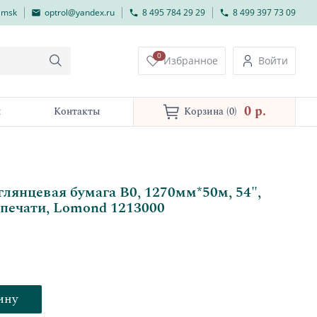
lmsk
optrol@yandex.ru
8 495 784 29 29
8 499 397 73 09
0
Избранное
Войти
0 p.
и
Контакты
Корзина
(0)
лянцевая бумага В0, 1270мм*50м, 54",
 печати, Lomond 1213000
ину