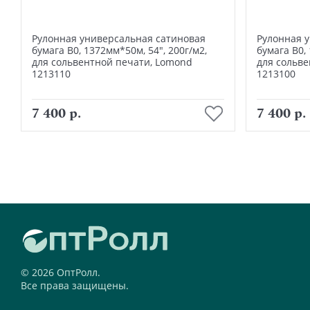
Рулонная универсальная сатиновая
Рулонная 
бумага В0, 1372мм*50м, 54", 200г/м2,
бумага В0,
для сольвентной печати, Lomond
для сольв
1213110
1213100
В корзину
7 400 р.
7 400 р.
© 2026 ОптРолл.
Все права защищены.