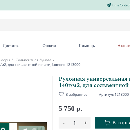
t.me/optro
Доставка
Оплата
Помощь
Акци
азмеры
Сольвентная бумага
г/м2, для сольвентной печати, Lomond 1213000
Рулонная универсальная г
140г/м2, для сольвентной
В избранное
Артикул:
1213000
5 750 р.
В корз
-
1
+