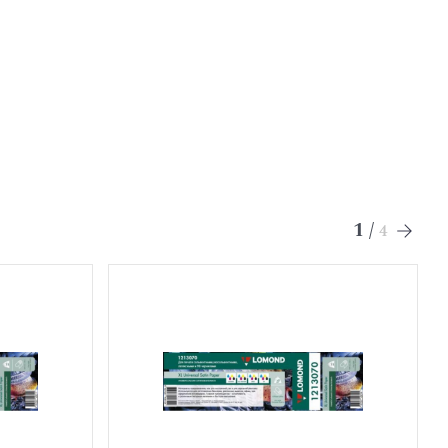
1
/
4