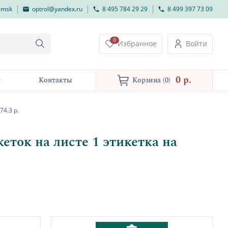
lmsk
optrol@yandex.ru
8 495 784 29 29
8 499 397 73 09
0
Избранное
Войти
0 p.
и
Контакты
Корзина
(0)
4.3 р.
ток на листе 1 этикетка на