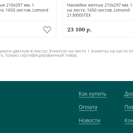
ые 210х297 мм, 1
Наклейки желтые 210х297 мм, 1
те, 1650 листов, Lomond
на листе, 1650 листов, Lomond
2130005ТЕХ
В корзину
В корзину
23 100 р.
ага цветная в листах Этикеток на листе 1 этикетка на листе от 
о, только сертифицированный товар.
Как купить
До
Оплата
По
Новости
Ко