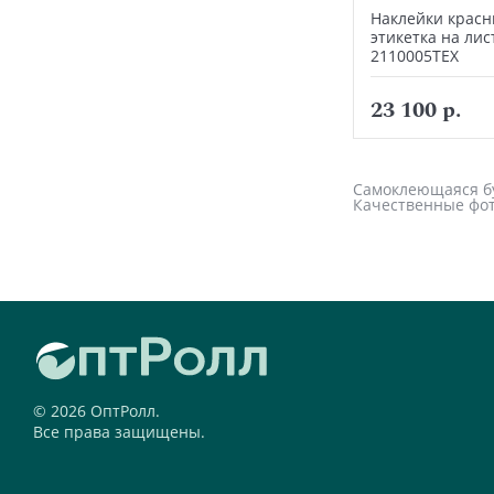
Наклейки красн
этикетка на лис
2110005ТЕХ
23 100 р.
Самоклеющаяся бум
Качественные фот
© 2026 ОптРолл.
Все права защищены.