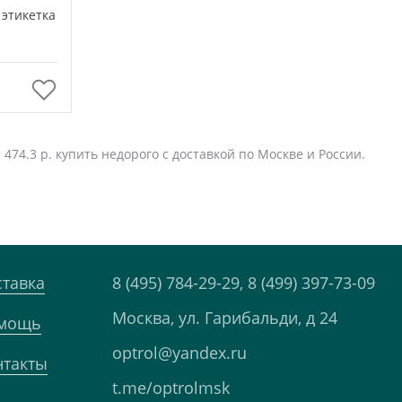
 этикетка
474.3 р. купить недорого с доставкой по Москве и России.
ставка
8 (495) 784-29-29,
8 (499) 397-73-09
Москва, ул. Гарибальди, д 24
мощь
optrol@yandex.ru
нтакты
t.me/optrolmsk