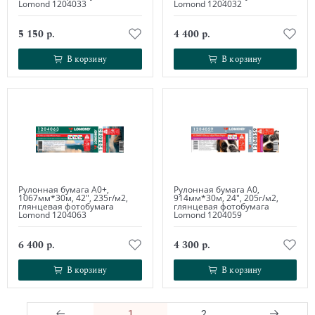
Lomond 1204033
Lomond 1204032
5 150 р.
4 400 р.
В корзину
В корзину
В корзину
В корзину
Рулонная бумага А0+,
Рулонная бумага А0,
1067мм*30м, 42", 235г/м2,
914мм*30м, 24", 205г/м2,
глянцевая фотобумага
глянцевая фотобумага
Lomond 1204063
Lomond 1204059
6 400 р.
4 300 р.
В корзину
В корзину
В корзину
В корзину
1
2