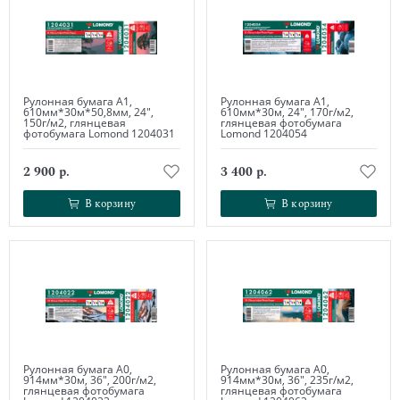
Рулонная бумага А1,
Рулонная бумага А1,
610мм*30м*50,8мм, 24",
610мм*30м, 24", 170г/м2,
150г/м2, глянцевая
глянцевая фотобумага
фотобумага Lomond 1204031
Lomond 1204054
2 900 р.
3 400 р.
В корзину
В корзину
В корзину
В корзину
Рулонная бумага А0,
Рулонная бумага А0,
914мм*30м, 36", 200г/м2,
914мм*30м, 36", 235г/м2,
глянцевая фотобумага
глянцевая фотобумага