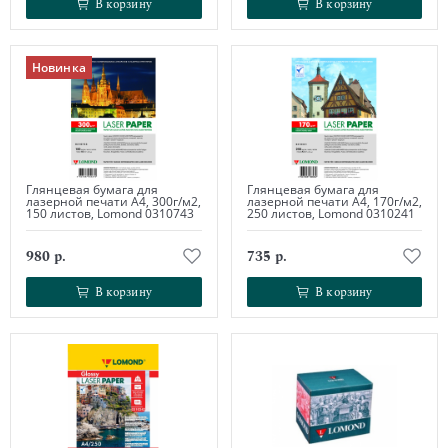
В корзину
В корзину
В корзину
В корзину
Новинка
Глянцевая бумага для
Глянцевая бумага для
лазерной печати А4, 300г/м2,
лазерной печати А4, 170г/м2,
150 листов, Lomond 0310743
250 листов, Lomond 0310241
980 р.
735 р.
В корзину
В корзину
В корзину
В корзину