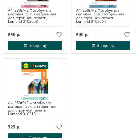
А4, 280г/м2 Фотобумага
А4, 250г/м2 Фотобумага
матовая, 50л, 1-сторонняя
матовая, 50л, 1-сторонняя
для струйной печати,
для струйной печати,
Lomond 0102058
Lomond 0102064
550 р.
500 р.
В корзину
В корзину
В корзину
В корзину
А4, 250г/м2 Фотобумага
матовая, 50л, 2-сторонняя
для струйной печати,
Lomond 0102101
525 р.