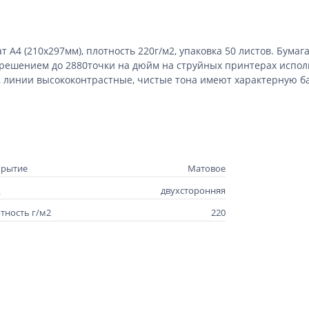
 А4 (210х297мм), плотность 220г/м2, упаковка 50 листов. Бума
азрешением до 2880точки на дюйм на струйных принтерах исп
т, линии высококонтрастные, чистые тона имеют характерную б
крытие
Матовое
двухсторонняя
тность г/м2
220