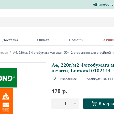
t.me/optro
Доставка
Оплата
Помощь
Акци
товая
А4, 220г/м2 Фотобумага матовая, 50л, 2-сторонняя для струйной 
А4, 220г/м2 Фотобумага м
печати, Lomond 0102144
В избранное
Артикул:
0102144
470 р.
В корз
-
1
+