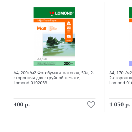
А4, 200г/м2 Фотобумага матовая, 50л, 2-
А4, 170г/м
сторонняя для струйной печати,
2-стороння
Lomond 0102033
Lomond 01
В корзину
400 р.
1 050 р.