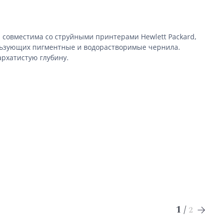
га совместима со струйными принтерами Hewlett Packard,
ользующих пигментные и водорастворимые чернила.
архатистую глубину.
1
/
2