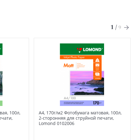
1
/
9
вая, 100л,
А4, 170г/м2 Фотобумага матовая, 100л,
ечати,
2-сторонняя для струйной печати,
Lomond 0102006