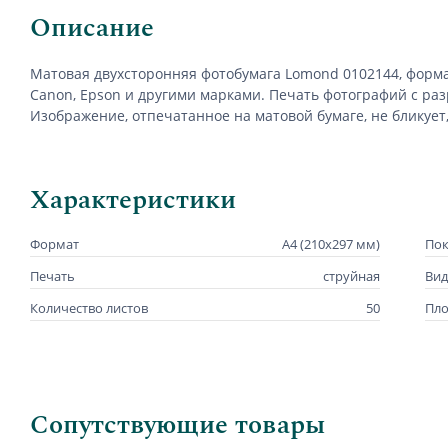
Описание
Матовая
двухсторонняя
фотобумага
Lomond 0102144, формат
Canon, Epson и другими марками. Печать фотографий с р
Изображение, отпечатанное на матовой бумаге, не бликуе
Характеристики
Формат
А4 (210х297 мм)
По
Печать
струйная
Вид
Количество листов
50
Пло
Сопутствующие товары