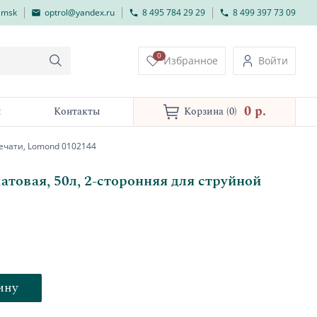
lmsk
optrol@yandex.ru
8 495 784 29 29
8 499 397 73 09
0
Избранное
Войти
0 p.
и
Контакты
Корзина
(0)
печати, Lomond 0102144
атовая, 50л, 2-сторонняя для струйной
ину