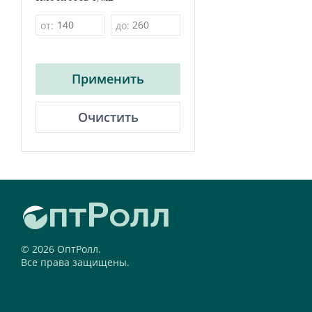
от:
до:
Применить
Очистить
© 2026 ОптРолл.
Все права защищены.