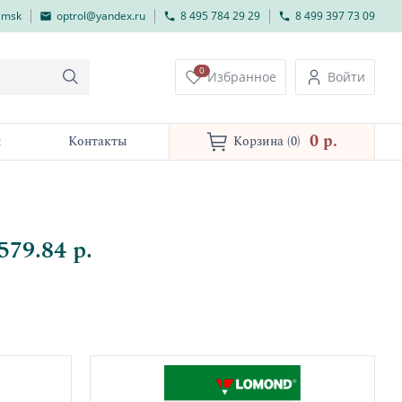
lmsk
optrol@yandex.ru
8 495 784 29 29
8 499 397 73 09
0
Избранное
Войти
0 p.
и
Контакты
Корзина
(0)
79.84 р.