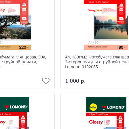
обумага глянцевая, 50л,
А4, 180г/м2 Фотобумага глянцева
я струйной печати,
2-сторонняя для струйной печа
9
Lomond 0102065
В корзину
В корзину
1 000 р.