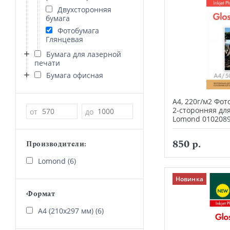
Двухсторонняя
бумага
Фотобумага
Глянцевая
Бумага для лазерной
печати
Бумага офисная
А4, 220г/м2 Фот
2-сторонняя дл
Цена
от
до
Lomond 010208
850 р.
Производители:
Lomond (6)
Новинка
Формат
А4 (210х297 мм) (6)