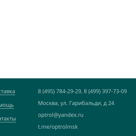
ставка
8 (495) 784-29-29,
8 (499) 397-73-09
Москва, ул. Гарибальди, д 24
мощь
optrol@yandex.ru
нтакты
t.me/optrolmsk