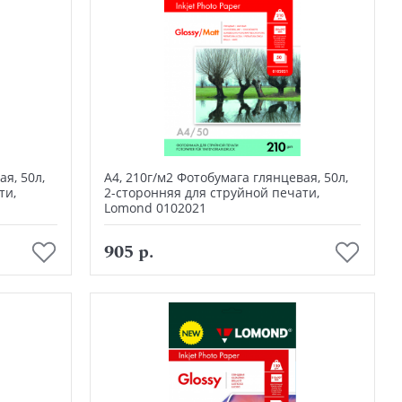
я, 50л,
А4, 210г/м2 Фотобумага глянцевая, 50л,
ти,
2-сторонняя для струйной печати,
Lomond 0102021
В корзину
905 р.