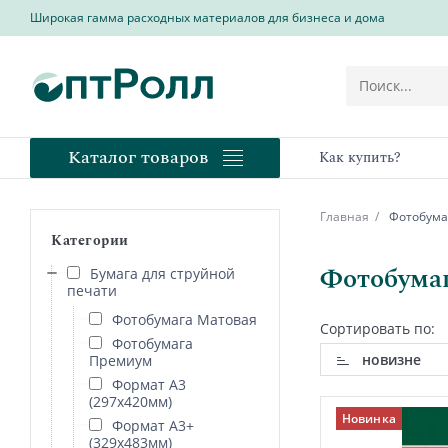
Широкая гамма расходных материалов для бизнеса и дома
Каталог товаров
Как купить?
Главная
Фотобумаг
Категории
Фотобумаг
Бумага для струйной
печати
Фотобумага Матовая
Сортировать по:
Фотобумага
новизне
Премиум
Формат А3
(297х420мм)
Новинка
Формат А3+
(329х483мм)