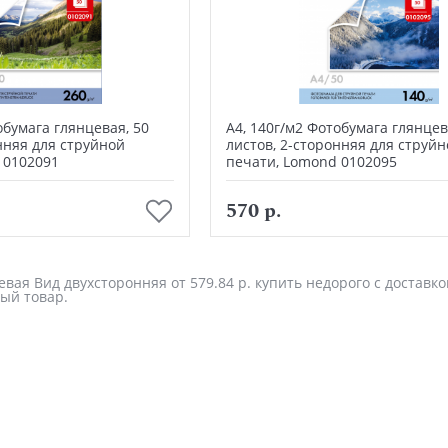
обумага глянцевая, 50
А4, 140г/м2 Фотобумага глянцев
нняя для струйной
листов, 2-сторонняя для струй
 0102091
печати, Lomond 0102095
В корзину
В корзину
570 р.
вая Вид двухсторонняя от 579.84 р. купить недорого с доставко
ый товар.