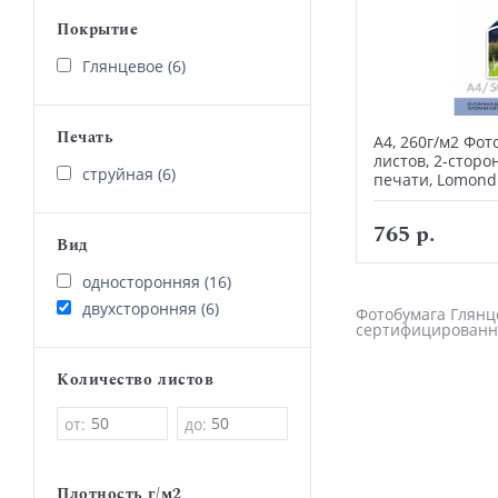
Покрытие
Глянцевое (6)
Печать
А4, 260г/м2 Фот
листов, 2-сторо
струйная (6)
печати, Lomond
765 р.
Вид
односторонняя (16)
двухсторонняя (6)
Фотобумага Глянце
сертифицированн
Количество листов
от:
до:
Плотность г/м2