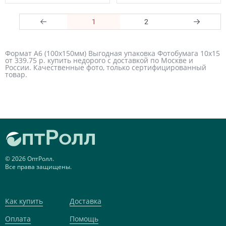
1
2
Формат А6 (100х150мм) Выгодная упаковка Фотобумага 10х15
от 339.75 р. купить недорого с доставкой по Москве и
России. Качественные фото, только сертифицированный
товар.
© 2026 ОптРолл.
Все права защищены.
Как купить
Доставка
Оплата
Помощь