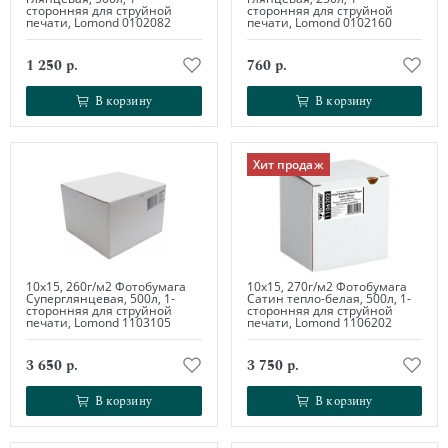
сторонняя для струйной
сторонняя для струйной
печати, Lomond 0102082
печати, Lomond 0102160
1 250 р.
760 р.
В корзину
В корзину
В корзину
В корзину
Хит продаж
10х15, 260г/м2 Фотобумага
10х15, 270г/м2 Фотобумага
Суперглянцевая, 500л, 1-
Сатин тепло-белая, 500л, 1-
сторонняя для струйной
сторонняя для струйной
печати, Lomond 1103105
печати, Lomond 1106202
3 650 р.
3 750 р.
В корзину
В корзину
В корзину
В корзину