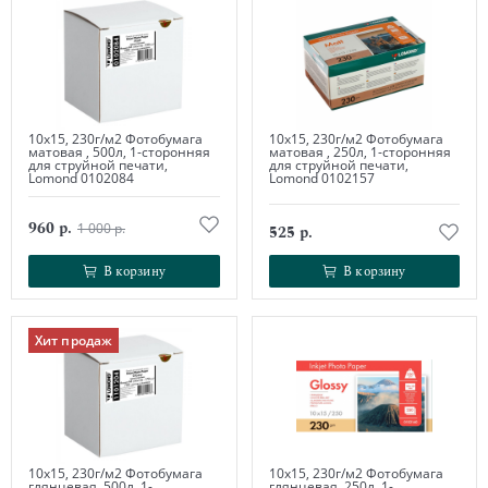
10х15, 230г/м2 Фотобумага
10х15, 230г/м2 Фотобумага
матовая , 500л, 1-сторонняя
матовая , 250л, 1-сторонняя
для струйной печати,
для струйной печати,
Lomond 0102084
Lomond 0102157
960 р.
1 000 р.
525 р.
В корзину
В корзину
В корзину
В корзину
Хит продаж
10х15, 230г/м2 Фотобумага
10х15, 230г/м2 Фотобумага
глянцевая, 500л, 1-
глянцевая, 250л, 1-