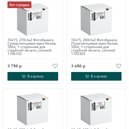
Хит продаж
10х15, 270г/м2 Фотобумага
10х15, 260г/м2 Фотобумага
Суперглянцевая ярко-белая,
Полуглянцевая ярко-белая,
500л, 1-сторонняя для
500л, 1-сторонняя для
струйной печати, Lomond
струйной печати, Lomond
1106103
1103303
3 750 р.
3 650 р.
В корзину
В корзину
В корзину
В корзину