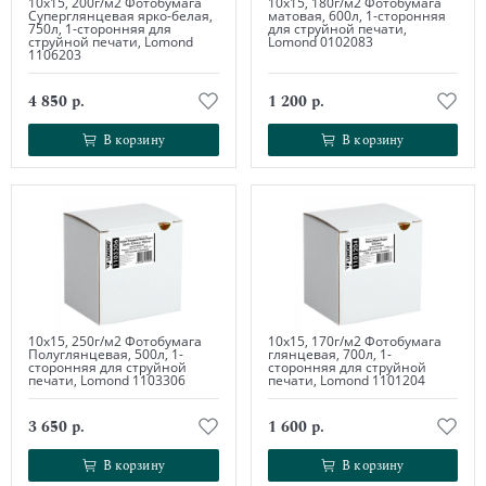
10х15, 200г/м2 Фотобумага
10х15, 180г/м2 Фотобумага
Суперглянцевая ярко-белая,
матовая, 600л, 1-сторонняя
750л, 1-сторонняя для
для струйной печати,
струйной печати, Lomond
Lomond 0102083
1106203
4 850 р.
1 200 р.
В корзину
В корзину
В корзину
В корзину
10х15, 250г/м2 Фотобумага
10х15, 170г/м2 Фотобумага
Полуглянцевая, 500л, 1-
глянцевая, 700л, 1-
сторонняя для струйной
сторонняя для струйной
печати, Lomond 1103306
печати, Lomond 1101204
3 650 р.
1 600 р.
В корзину
В корзину
В корзину
В корзину