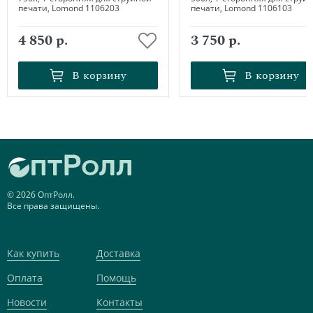
печати, Lomond 1106203
печати, Lomond 1106103
4 850 р.
3 750 р.
В корзину
В корзину
В корзину
В корзину
© 2026 ОптРолл.
Все права защищены.
Как купить
Доставка
Оплата
Помощь
Новости
Контакты