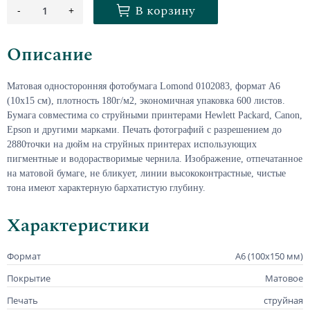
В корзину
-
+
1
Описание
Матовая односторонняя фотобумага
Lomond 0102083, формат А6
(10х15 см), плотность 180г/м2, экономичная упаковка 600 листов.
Бумага совместима со струйными принтерами Hewlett Packard, Canon,
Epson и другими марками. Печать фотографий с разрешением до
2880точки на дюйм на струйных принтерах использующих
пигментные и водорастворимые чернила. Изображение, отпечатанное
на матовой бумаге, не бликует, линии высококонтрастные, чистые
тона имеют характерную бархатистую глубину.
Характеристики
Формат
А6 (100х150 мм)
Покрытие
Матовое
Печать
струйная