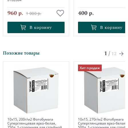
960 р.
400 р.
1 000 р.
В корзину
В корзину
В корзину
В корзину
1
/
Похожие товары
12
Хит продаж
10х15, 200г/м2 Фотобумага
10х15, 270г/м2 Фотобумага
Суперглянцевая ярко-белая,
Суперглянцевая ярко-белая,
750л, 1-сторонняя для струйной
500л, 1-сторонняя для струй