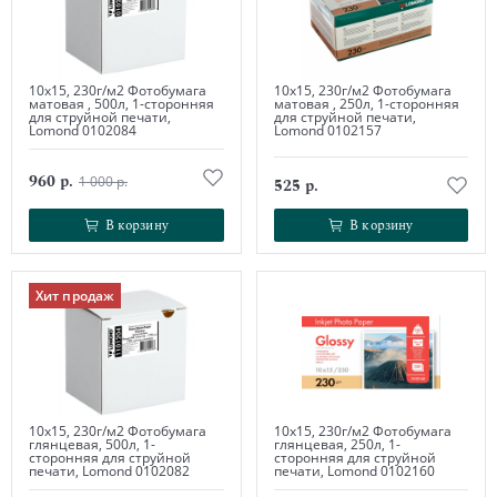
10х15, 230г/м2 Фотобумага
10х15, 230г/м2 Фотобумага
матовая , 500л, 1-сторонняя
матовая , 250л, 1-сторонняя
для струйной печати,
для струйной печати,
Lomond 0102084
Lomond 0102157
960 р.
1 000 р.
525 р.
В корзину
В корзину
В корзину
В корзину
Хит продаж
10х15, 230г/м2 Фотобумага
10х15, 230г/м2 Фотобумага
глянцевая, 500л, 1-
глянцевая, 250л, 1-
сторонняя для струйной
сторонняя для струйной
печати, Lomond 0102082
печати, Lomond 0102160