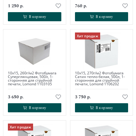
1 250 р.
760 р.
В корзину
В корзину
В корзину
В корзину
Хит продаж
10х15, 260г/м2 Фотобумага
10х15, 270г/м2 Фотобумага
Суперглянцевая, 500л, 1-
Сатин тепло-белая, 500л, 1-
сторонняя для струйной
сторонняя для струйной
печати, Lomond 1103105
печати, Lomond 1106202
3 650 р.
3 750 р.
В корзину
В корзину
В корзину
В корзину
Хит продаж