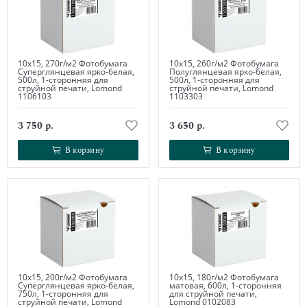
10х15, 270г/м2 Фотобумага
10х15, 260г/м2 Фотобумага
Суперглянцевая ярко-белая,
Полуглянцевая ярко-белая,
500л, 1-сторонняя для
500л, 1-сторонняя для
струйной печати, Lomond
струйной печати, Lomond
1106103
1103303
3 750 р.
3 650 р.
В корзину
В корзину
В корзину
В корзину
10х15, 200г/м2 Фотобумага
10х15, 180г/м2 Фотобумага
Суперглянцевая ярко-белая,
матовая, 600л, 1-сторонняя
750л, 1-сторонняя для
для струйной печати,
струйной печати, Lomond
Lomond 0102083