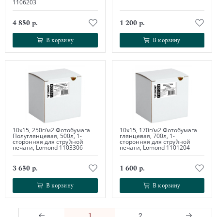
1106203
4 850 р.
1 200 р.
В корзину
В корзину
В корзину
В корзину
10х15, 250г/м2 Фотобумага
10х15, 170г/м2 Фотобумага
Полуглянцевая, 500л, 1-
глянцевая, 700л, 1-
сторонняя для струйной
сторонняя для струйной
печати, Lomond 1103306
печати, Lomond 1101204
3 650 р.
1 600 р.
В корзину
В корзину
В корзину
В корзину
1
2