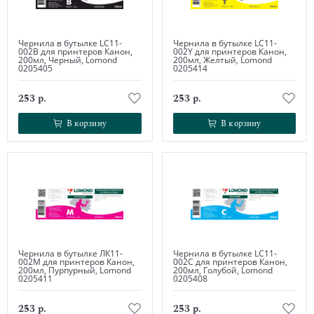
Чернила в бутылке LC11-
Чернила в бутылке LC11-
002B для принтеров Канон,
002Y для принтеров Канон,
200мл, Черный, Lomond
200мл, Желтый, Lomond
0205405
0205414
253 р.
253 р.
В корзину
В корзину
В корзину
В корзину
Чернила в бутылке ЛК11-
Чернила в бутылке LC11-
002М для принтеров Канон,
002C для принтеров Канон,
200мл, Пурпурный, Lomond
200мл, Голубой, Lomond
0205411
0205408
253 р.
253 р.