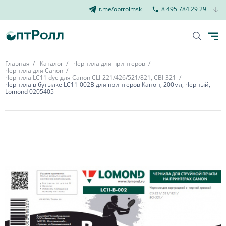
t.me/optrolmsk
8 495 784 29 29
Главная
Каталог
Чернила для принтеров
Чернила для Canon
Чернила LC11 dye для Canon CLI-221/426/521/821, CBI-321
Чернила в бутылке LC11-002B для принтеров Канон, 200мл, Черный,
Lomond 0205405