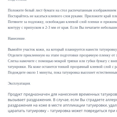
Положите белый лист бумаги на стол распечатанным изображением в
Постарайтесь не касаться клеевого слоя руками. Приложите край п
Потяните за подложку, освобождаю клеевой слой пленки и прижима
контуру с припуском в 2-3 мм от края. Если Вы печатаете небольш
Нанесение.
Вымойте участок кожи, на который планируется нанести татуировку
Отделите приклеенную на этапе подготовки прозрачную пленку от з
Слегка намочите с помощью мокрой тряпки или губки бумагу с внеш
татуировки. На коже останется тонкий прозрачный клеевой слой с 
Подождите около 1 минуты, пока татуировка высохнет естественны
Эксплуатация.
Продукт предназначен для нанесения временных татуирово
вызывает раздражения. В случае, если Вы страдаете алле
раздражения на коже в месте аппликации татуировки, удал
царапать татуировку – татуировка может повредиться при 