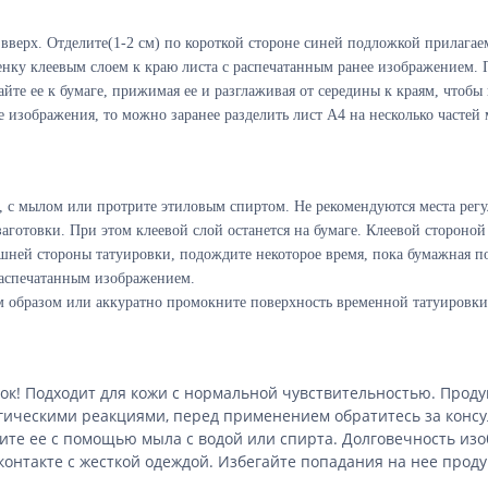
верх. Отделите(1-2 см) по короткой стороне синей подложкой прилагае
ленку клеевым слоем к краю листа с распечатанным ранее изображением. 
йте ее к бумаге, прижимая ее и разглаживая от середины к краям, чтоб
ие изображения, то можно заранее разделить лист А4 на несколько часте
, с мылом или протрите этиловым спиртом. Не рекомендуются места рег
аготовки. При этом клеевой слой останется на бумаге. Клеевой стороной
ней стороны татуировки, подождите некоторое время, пока бумажная пов
распечатанным изображением.
м образом или аккуратно промокните поверхность временной татуировки
к! Подходит для кожи с нормальной чувствительностью. Проду
ргическими реакциями, перед применением обратитесь за консу
ите ее с помощью мыла с водой или спирта. Долговечность изо
контакте с жесткой одеждой. Избегайте попадания на нее проду