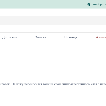
t.me/optro
Доставка
Оплата
Помощь
Акци
ировок.
На кожу переносится тонкий слой гиппоаллергенного клея с на