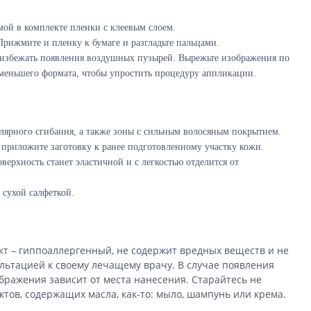
мой в комплекте пленки с клеевым слоем.
Прижмите и пленку к бумаге и разгладьте пальцами.
ы избежать появления воздушных пузырей. Вырежьте изображения по
й меньшего формата, чтобы упростить процедуру аппликации.
улярного сгибания, а также зоны с сильным волосяным покрытием.
 приложите заготовку к ранее подготовленному участку кожи.
ерхность станет эластичной и с легкостью отделится от
 сухой салфеткой.
кт – гиппоаллергенный, не содержит вредных веществ и не
льтацией к своему лечащему врачу. В случае появления
бражения зависит от места нанесения. Старайтесь не
ктов, содержащих масла, как-то: мыло, шампунь или крема.