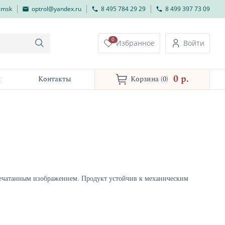
lmsk
optrol@yandex.ru
8 495 784 29 29
8 499 397 73 09
0
Избранное
Войти
0 p.
и
Контакты
Корзина
(0)
печатанным изображением. Продукт устойчив к механическим