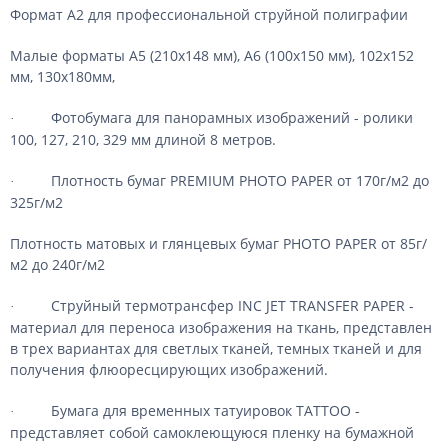
Формат А2 для профессиональной струйной полиграфии
Малые форматы А5 (210х148 мм), А6 (100х150 мм), 102х152
мм, 130х180мм,
Фотобумага для панорамных изображений - ролики
·
100, 127, 210, 329 мм длиной 8 метров.
Плотность бумаг PREMIUM PHOTO PAPER от 170г/м2 до
·
325г/м2
Плотность матовых и глянцевых бумаг PHOTO PAPER от 85г/
м2 до 240г/м2
Струйный термотрансфер
INC
JET
TRANSFER
PAPER
-
·
материал для переноса изображения на ткань, представлен
в трех вариантах для светлых тканей, темных тканей и для
получения флюоресцирующих изображений.
Бумага для временных татуировок TATTOO -
·
представляет собой самоклеющуюся пленку на бумажной