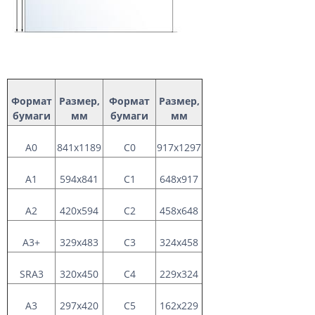
Формат
Размер,
Формат
Размер,
бумаги
мм
бумаги
мм
А0
841х1189
C
0
917x1297
А1
594х841
C1
648x917
А2
420х594
C2
458x648
А3+
329x483
C3
324x458
SRA3
320x450
С
4
229x324
А3
297x420
С
5
1
62x229