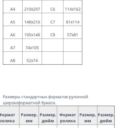
А4
210x297
C6
114x162
А5
148x210
C7
81x114
A6
105x148
C8
57x81
A7
74x105
A8
52x74
Размеры стандартных форматов рулонной
широкоформатной бумаги.
Формат
Размер,
Размер,
Формат
Размер,
Размер,
ролика
мм
дюйм
ролика
мм
дюйм