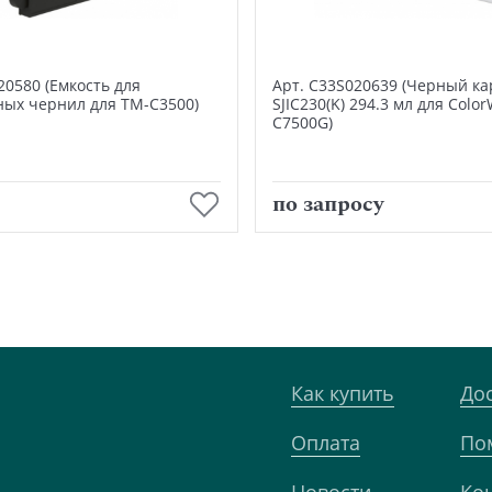
20580 (Емкость для
Арт. C33S020639 (Черный к
ных чернил для TM-C3500)
SJIC230(K) 294.3 мл для Colo
C7500G)
В корзину
В корзину
по запросу
Как купить
До
Оплата
По