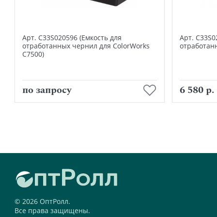
Арт. C33S020596 (Емкость для
Арт. C33S0
отработанных чернил для ColorWorks
отработан
C7500)
В корзину
по запросу
6 580 р.
© 2026 ОптРолл.
Все права защищены.