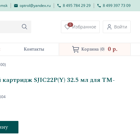
lmsk
optrol@yandex.ru
8 495 784 29 29
8 499 397 73 09
0
Избранное
Войти
0 p.
и
Контакты
Корзина
(0)
500)
 картридж SJIC22P(Y) 32.5 мл для TM-
604
ину