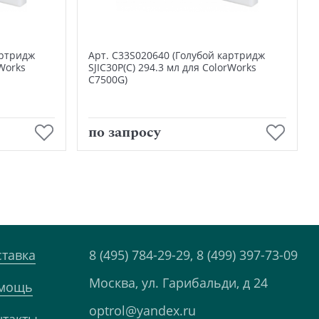
артридж
Арт. C33S020640 (Голубой картридж
rWorks
SJIC30P(C) 294.3 мл для ColorWorks
C7500G)
В корзину
по запросу
ставка
8 (495) 784-29-29,
8 (499) 397-73-09
Москва, ул. Гарибальди, д 24
мощь
optrol@yandex.ru