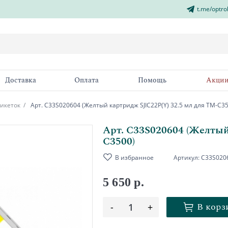
t.me/optro
Доставка
Оплата
Помощь
Акци
икеток
Арт. C33S020604 (Желтый картридж SJIC22P(Y) 32.5 мл для TM-C3
Арт. C33S020604 (Желтый
C3500)
В избранное
Артикул:
C33S020
5 650 р.
В корз
-
1
+