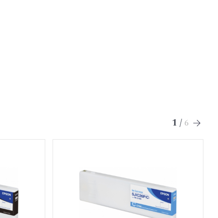
1
/
6