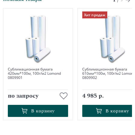
9
Хит продаж
Сублимационная бумага
Сублимационная бумага
420мм*100м, 100г/м2 Lomond
610мм*100м, 100г/м2 Lomon
0809901
0809902
по запросу
4 985 р.
В корзину
В корзину
В корзину
В корзину